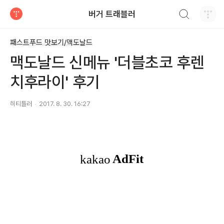
검색하기
버거 트래블러
티스토리
패스트푸드 맛보기/맥도날드
맥도날드 신메뉴 '더블초코 후렌
치후라이' 후기
히티틀러
2017. 8. 30. 16:27