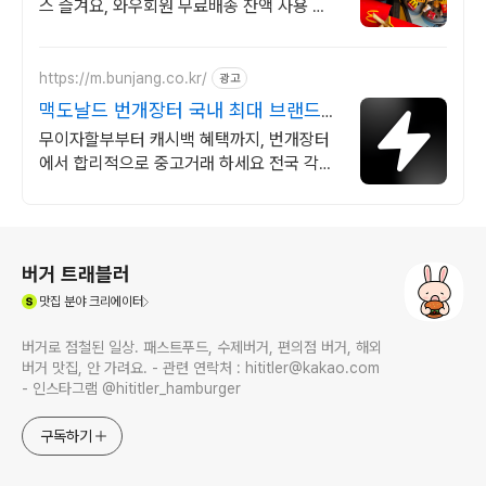
스 즐겨요, 와우회원 무료배송 잔액 사용 가
능한 맥도날드 모바일 금액권, 다양한 메뉴
편리하게 즐겨요
https://m.bunjang.co.kr/
광고
맥도날드 번개장터 국내 최대 브랜드
중고거래
무이자할부부터 캐시백 혜택까지, 번개장터
에서 합리적으로 중고거래 하세요 전국 각지
에서 올라오는 전국구 최다 상품 매일 10만
개 이상의 신규 상품 업로드
로그 정보
버거 트래블러
(새창열림)
맛집
분야 크리에이터
버거로 점철된 일상. 패스트푸드, 수제버거, 편의점 버거, 해외
버거 맛집, 안 가려요. - 관련 연락처 : hititler@kakao.com
- 인스타그램 @hititler_hamburger
구독하기