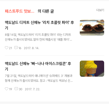
더보기
패스트푸드 맛보기/맥도날드
의 다른 글
맥도날드 디저트 신메뉴 '리치 초콜릿 파이' 후
기
글 내용
8월 14일, 맥도날드에서 '리치 초콜릿 파이' 라는 디저트
신메뉴가 출시되었어요.얼마 전에 재출시된 '애플 파이'도
단종되지 않고 같이 판매 중이에요. 참고 : 맥도날드 신메뉴
21
16
2017. 8. 14.
'애플파이'&'블루베리 파이' 후기 세계적으로 맥도날드에
서 팔리는 파이 중에는 애플파이가 가장 대중적이지만, 초
콜릿 파이도 판매했거나 혹은 판매 중인 국가가 꽤 많아요.
맥도날드 신메뉴 '빠~나나 아이스크림콘' 후
가까운 나라 일본부터 캐나다, 뉴질랜드, 호주 등이 초콜릿
파이를 판매했고, 그 외에 오렌지맛이 가미되거나 분홍색
기
글 내용
이 나는 초콜릿 파이 등도 판매된 바 있어요. 리치 초콜릿
7월 21일, 맥도날드에서 애니메이션 '슈퍼배드 3' 개봉과
파이 리치 초콜릿 파이 가격은 1,500원이고, 칼로리는 32
함께 신메뉴가 출시되었어요. 참고 : 맥도날드 맥모닝 신메
4kcal 이에요.애플파이보다 500원 비싸고, 칼로리는 12
뉴 '콘치즈 에그머핀' 후기맥도날드 신메뉴 '콘슈버거' 후기
0kcal 정도 높아요.파이 전용 종이 케이스에 낱개 포장되
19
30
2017. 7. 22.
맥모닝과 버거는 먹었고, 디저트로 빠~나나 아이스크림콘
어 있어요.밀..
을 먹었어요.2년 전 '미니언즈' 개봉과 함께 바나나 맥플러
리가 출시되었던 적이 있어요. 참고 : 맥도날드 신메뉴 '빠~
나나 맥플러리' 후기 그냥 바나나 맥플러리 라고 쓰면 되는