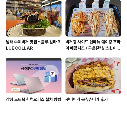
남해 수제버거 맛집 :: 블루 칼라 B
버거킹 사이드 신메뉴 쉐이킹 프라
LUE COLLAR
이 매콤치즈 / 구운갈릭/ 스윗어니
언 후기
삼성 노트북 한컴오피스 설치 방법
왓더버거 옥슈슈버거 후기