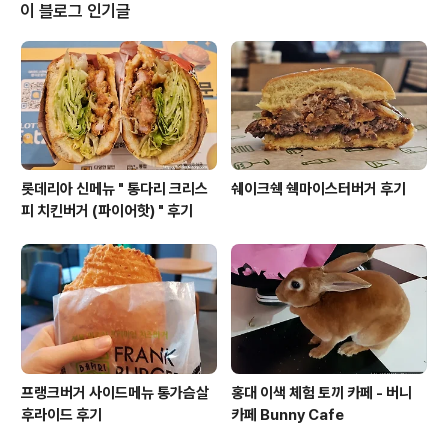
데, 굳이 빠~나나 라고 쓰잘데기 없이 강조를 해놓았어요.
이 블로그 인기글
이번에도 마찬가지네요. 빠~나나 아이스크림콘 빠~나나
아이스크림콘 가격은 900원이고, 칼로리는 229kcal 이
에요.초코콘과 비슷한 수준이에요. 바나나맛 코팅? 소프트
콘 아이스크림에 바나나 시럽을 섞어서 노란색 아이스크림
을 만들어주는 건 줄 알..
롯데리아 신메뉴 " 통다리 크리스
쉐이크쉑 쉑마이스터버거 후기
피 치킨버거 (파이어핫) " 후기
프랭크버거 사이드메뉴 통가슴살
홍대 이색 체험 토끼 카페 - 버니
후라이드 후기
카페 Bunny Cafe