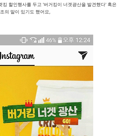
겟킹 할인행사를 두고 '버거킹이 너겟광산을 발견했다' 혹은
담조의 말이 있기도 했어요,