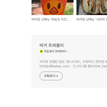
버거킹 신메뉴 '쉬림프 치킨프라이' 후기
버거 트래블러
맛집
분야 크리에이터
버거로 점철된 일상. 패스트푸드, 수제버거, 편의점 버거
hititler@kakao.com - 인스타그램 @hititler_ha
구독하기