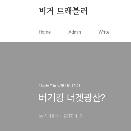
본문 바로가기
버거 트래블러
Home
Admin
Write
패스트푸드 맛보기/버거킹
버거킹 너겟광산?
by 히티틀러
2017. 4. 9.