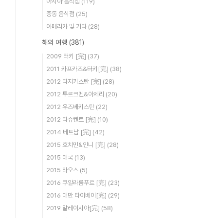
아시아 음식점
(119)
중동 음식점
(25)
아메리카 및 기타
(28)
해외 여행
(381)
2009 터키 [完]
(37)
2011 카프카즈&터키[完]
(38)
2012 타지키스탄 [完]
(28)
2012 투르크멘&아제리
(20)
2012 우즈베키스탄
(22)
2012 타슈켄트 [完]
(10)
2014 베트남 [完]
(42)
2015 호치민&인니 [完]
(28)
2015 태국
(13)
2015 라오스
(5)
2016 쿠알라룸푸르 [完]
(23)
2016 대만 타이베이[完]
(29)
2019 말레이시아[完]
(58)