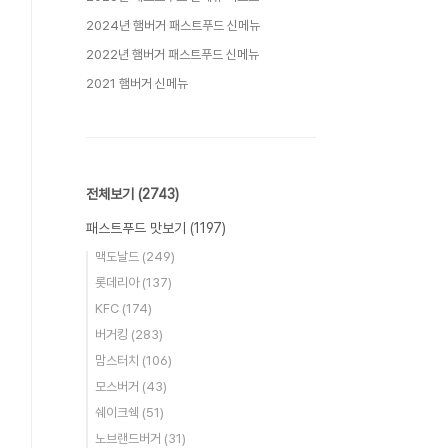
2024년 햄버거 패스트푸드 신메뉴
2022년 햄버거 패스트푸드 신메뉴
2021 햄버거 신메뉴
전체보기
(2743)
패스트푸드 맛보기
(1197)
맥도날드
(249)
롯데리아
(137)
KFC
(174)
버거킹
(283)
맘스터치
(106)
모스버거
(43)
쉐이크쉑
(51)
노브랜드버거
(31)