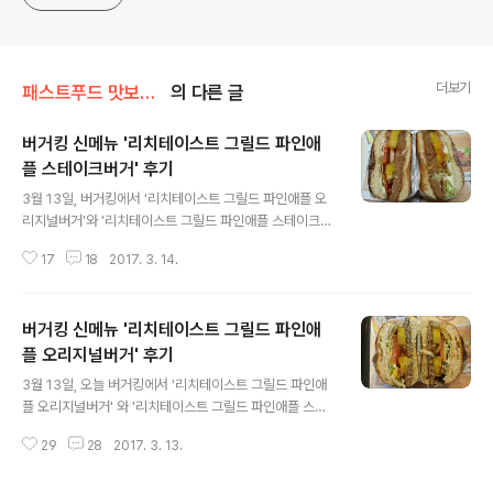
더보기
패스트푸드 맛보기/버거킹
의 다른 글
버거킹 신메뉴 '리치테이스트 그릴드 파인애
플 스테이크버거' 후기
글 내용
3월 13일, 버거킹에서 '리치테이스트 그릴드 파인애플 오
리지널버거'와 '리치테이스트 그릴드 파인애플 스테이크버
거', 이렇게 2가지 신메뉴가 나왔어요. 참고 : 버거킹 신메
17
18
2017. 3. 14.
뉴 '리치테이스트 그릴드 파인애플 오리지널버거' 후기 리
치테이스트 그릴드 파인애플 스테이크버거 리치테이스트
그릴드 파인애플 스테이크버거 가격은 단품 7,300원, 세
버거킹 신메뉴 '리치테이스트 그릴드 파인애
트 9,300원이에요.칼로리는 단품 기준 760kcal, 세트 11
95kcal 입니다.카카오톡 플러스친구에서 3월 13일부터 1
플 오리지널버거' 후기
글 내용
9일까지 1주일간 사용할 수 있는 무료 세트 업그레이드 쿠
3월 13일, 오늘 버거킹에서 '리치테이스트 그릴드 파인애
폰을 다운받을 수 있습니다.리치테이스트 그릴드 파인애플
플 오리지널버거' 와 '리치테이스트 그릴드 파인애플 스테
오리지널버거와 스테이크버거는 800원을 추가하면 파인
이크버거'가 새로 출시되었어요.지난 2월 출시되었던 리치
애플을 추가할 수 있어요. 사이즈는 다음과 같아요.리치테
29
28
2017. 3. 13.
테이스트 콰트로치즈 스테이크버거' 는 단종되었습니다.
이스트 그릴드 파인애플 오리지..
참고 : 버거킹 신메뉴 '리치테이스트 콰트로치즈 스테이크