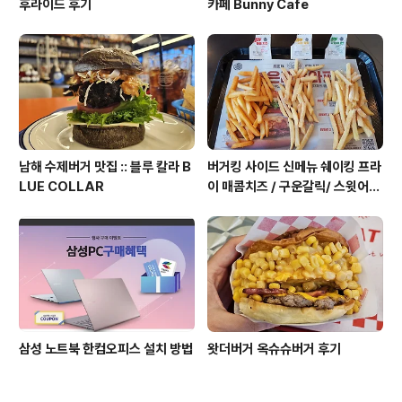
후라이드 후기
카페 Bunny Cafe
남해 수제버거 맛집 :: 블루 칼라 B
버거킹 사이드 신메뉴 쉐이킹 프라
LUE COLLAR
이 매콤치즈 / 구운갈릭/ 스윗어니
언 후기
삼성 노트북 한컴오피스 설치 방법
왓더버거 옥슈슈버거 후기