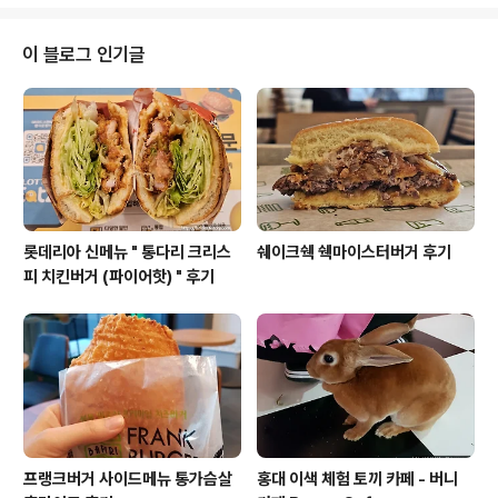
버거' 후기 저는 2가지 신메뉴 중 '리치테이스트 그릴드 파
인애플 오리지널버거' 부터 먹어봤습니다. 리치테이스트
그릴드 파인애플 오리지널버거 세트 리치테이스트 그릴드
이 블로그 인기글
파인애플 버거의 가겨은 단품 6,300원, 세트 8,300원이
에요.칼로리는 단품 기준 687kcl, 세트 1122kcal 입니다
이 제품은 일단 이름이 엄청 길어요.지난 달에 출시되었던
리치테이스트 콰트로치즈 스테이크버거도 이름이 길다고
생각했는데, 이번에는 더 기네요..
롯데리아 신메뉴 " 통다리 크리스
쉐이크쉑 쉑마이스터버거 후기
피 치킨버거 (파이어핫) " 후기
프랭크버거 사이드메뉴 통가슴살
홍대 이색 체험 토끼 카페 - 버니