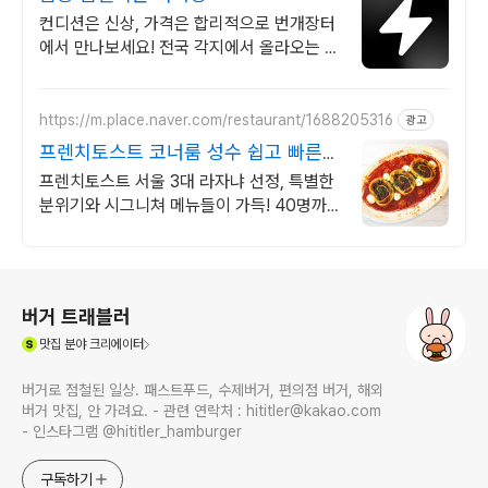
컨디션은 신상, 가격은 합리적으로 번개장터
에서 만나보세요! 전국 각지에서 올라오는 전
국구 최다 상품 매일 10만 개 이상의 신규 상
품 업로드
https://m.place.naver.com/restaurant/1688205316
광고
프렌치토스트 코너룸 성수 쉽고 빠른
네이버 예약
프렌치토스트 서울 3대 라자냐 선정, 특별한
분위기와 시그니쳐 메뉴들이 가득! 40명까
지 수용가능한 넓은 매장에서 데이트, 회식,
모임을 즐겨보세요
로그 정보
버거 트래블러
(새창열림)
맛집
분야 크리에이터
버거로 점철된 일상. 패스트푸드, 수제버거, 편의점 버거, 해외
버거 맛집, 안 가려요. - 관련 연락처 : hititler@kakao.com
- 인스타그램 @hititler_hamburger
구독하기