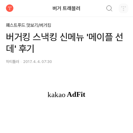
검색하기
버거 트래블러
티스토리
패스트푸드 맛보기/버거킹
버거킹 스낵킹 신메뉴 '메이플 선
데' 후기
히티틀러
2017. 4. 4. 07:30