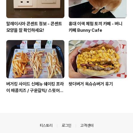
말레이시아 콘센트 정보 - 콘센트
홍대 이색 체험 토끼 카페 - 버니
모양을 잘 확인하세요!
카페 Bunny Cafe
버거킹 사이드 신메뉴 쉐이킹 프라
왓더버거 옥슈슈버거 후기
이 매콤치즈 / 구운갈릭/ 스윗어니
언 후기
의안내
티스토리
로그인
고객센터