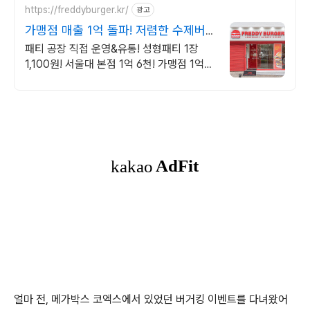
https://freddyburger.kr/
광고
가맹점 매출 1억 돌파! 저렴한 수제버
거 창업 프레디
패티 공장 직접 운영&유통! 성형패티 1장
1,100원! 서울대 본점 1억 6천! 가맹점 1억
매출 달성! 과장 광고 없는 검증된 매출!확실
한 상궝보호,감리비 면제
얼마 전, 메가박스 코엑스에서 있었던 버거킹 이벤트를 다녀왔어