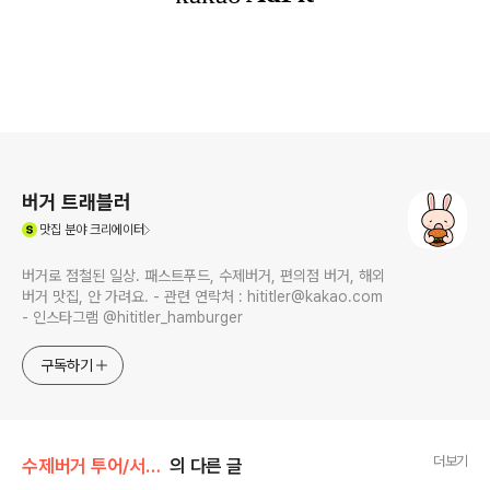
로그 정보
버거 트래블러
(새창열림)
맛집
분야 크리에이터
버거로 점철된 일상. 패스트푸드, 수제버거, 편의점 버거, 해외
버거 맛집, 안 가려요. - 관련 연락처 : hititler@kakao.com
- 인스타그램 @hititler_hamburger
구독하기
더보기
수제버거 투어/서울 &수도권
의 다른 글