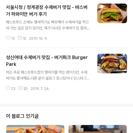
서울시청 / 청계광장 수제버거 맛집 - 바스버
거 하와이안 버거 후기
글 내용
패스트푸드 신메뉴 챙겨먹기도 빠듯해서 수제버거을 먹으
러 가는 일은 많지 않지만, 제가 다녀온 수제버거 집 중에
바스버거 Bas Burger 라는 곳이 있어요.서울/ 경기 지역
13
12
2019. 10. 9.
에 지점이 10군데 정도 되는 작은 수제버거 프랜차이즈예
요.예전에 갔을 때 꽤 맛있었던 기억이 있어서 이번에 한 번
더 다녀왔어요. 제가 다녀온 지점은 지난 번에 다녀온 바스
성신여대 수제버거 맛집 - 버거파크 Burger
버거 광화문점이에요.지점은 다르지만, MBC 전지적참견
시점 이라는 프로그램의 박성광 편에 나왔다고 해요. 참고 :
Park
글 내용
서울시청/청계광장 수제버거 맛집 - 바스버거 광화문점 바
저는 주로 패스트푸드점의 햄버거를 먹는 편이지만, 수제
스버거 1호점으로, 광화문점이라고는 하지만 청계천과 서
버거도 좋아해요.다른 분의 블로그 포스팅이나 인스타그램
울시청쪽에 더 가까워요.5호선 광화문역 5번 출구에서는
등에서 관심가는 수제버거 맛집을 보면 따로 적어두었다가
걸어서 10분, 1호선 시청역 4번 출구에서는 7-8분 정도
23
20
2019. 7. 24.
기회 되면 가기도 하고요.제가 사는 곳 인근에는 수제버거
거리예요. 영업시간은 월~..
를 판매하는 곳 자체가 극히 적고, 요즘 워낙 신메뉴 출시가
많다보니 그거 먹기도 벅차저서 자주 가진 못하지만요.오
랜만에 수제버거를 먹으러 다녀왔어요.제가 다녀온 곳은
'버거파크' 예요. 제가 다녀온 수제버거집은 성신여대에 있
이 블로그 인기글
는 '버거 파크 Burger Park' 예요.버거파크는 성신여대와
혜화, 이렇게 지점이 2군데가 있는데, 성신여대에 위치한
지점이 본점으로 알고 있어요.4호선과 우이신설역 성신여