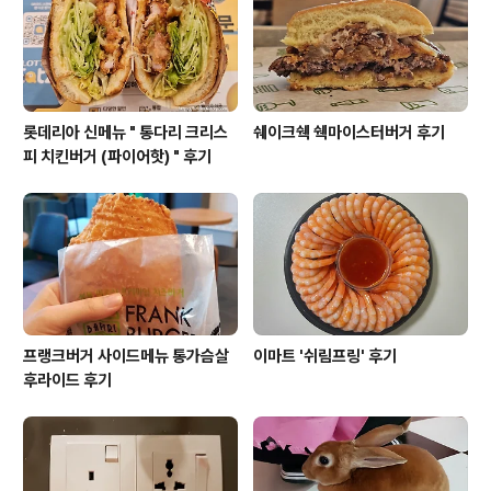
대입구역 1번 출구에서 걸어서 5-6분 정도 걸려요.영업시
간은 월요일부터 금요일까지는 오전..
롯데리아 신메뉴 " 통다리 크리스
쉐이크쉑 쉑마이스터버거 후기
피 치킨버거 (파이어핫) " 후기
프랭크버거 사이드메뉴 통가슴살
이마트 '쉬림프링' 후기
후라이드 후기