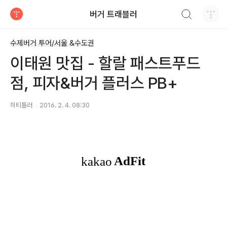
검색하기
버거 트래블러
티스토리
수제버거 투어/서울 &수도권
이태원 맛집 - 할랄 패스트푸드
점, 피자&버거 플러스 PB+
히티틀러
2016. 2. 4. 08:30