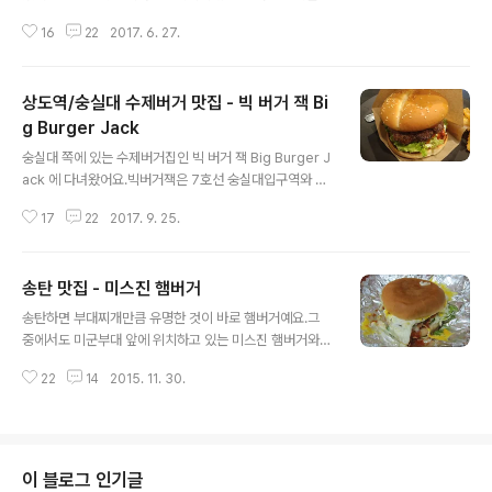
앤아웃에서 일하시면서 레시피를 배워서 한국에서 오픈하
16
22
2017. 6. 27.
셨다고 하는데, 그래서 '한국판 인앤아웃' 이라고 이야기하
더라고요.처음에는 부천에 오픈했는데, 워낙 인기가 많아
서 삼성동 대치동에도 분점을 오픈했어요. 2호선 삼성역 1
상도역/숭실대 수제버거 맛집 - 빅 버거 잭 Bi
번 출구에서 도보로 2-3분 정도 거리에 위치해있어요.영
업시간은 오전 11시부터 오후 9시까지이며, 일요일은 휴무
g Burger Jack
글 내용
입니다. 크라이 치즈버거의 메뉴는 크라이 치즈버거와 더
숭실대 쪽에 있는 수제버거집인 빅 버거 잭 Big Burger J
블치즈버거, 딱 2종류예요.사이드인 감자튀김까지 포함해
ack 에 다녀왔어요.빅버거잭은 7호선 숭실대입구역와 상
봤자, 4종류.단촐해서 더 신뢰가 갔어요.더군다나 수제버
도역의 중간 즈음에 위치하고 있어요.숭실대입구역 3번 출
거집 치고는 가격이 상당히 합리적이예요.요즘은 패스트푸
17
22
2017. 9. 25.
구에서 도보로 10분, 상도역 5번 출구에서도 마찬가지로 1
드 브랜드 햄버거도 여기보다 더 비싼 게 많은데요..
0분 정도 걸려요. 가게 안은 햄버거 관련 포스터 등으로 장
식되어 있었어요.햄버거집이라기보다는 왠지 펍처럼 느껴
송탄 맛집 - 미스진 햄버거
졌어요. 빅 버거 잭 메뉴.햄버거는 빅잭, 치즈빅잭, 클래식
글 내용
치즈, 스페셜잭, 이렇게 4종이고, 음료로는 탄산음료와 맥
송탄하면 부대찌개만큼 유명한 것이 바로 햄버거예요.그
주, 생과일주스 등이 있어요.한가지 특이한 점은 럼콕이나
중에서도 미군부대 앞에 위치하고 있는 미스진 햄버거와
진토닉, 위스키콕, 깔루아밀크 등 칵테일을 같이 판매해요.
미스리 햄버거가 대표적이지요.둘 사이에 원조논쟁이 있다
치즈 감자 주문한 버거에 감자튀김 조금 같이 나오긴 하지
22
14
2015. 11. 30.
고 하는데, 원래 원조는 미스진 햄버거라고 해서 그곳으로
만, 수제버거집에서 감자튀김을 안 시키면 섭섭하죠.치즈
갔어요. 미스진 햄버거는 바로 미군부대 입구에 위치하고
감자를 주문했는데, 감자튀..
있어요.원래는 포장마차 노점부터 하시다가 입소문을 타고
장사가 잘 되어서 가게도 오픈하게 되셨다고 하네요. 미스
진 햄버거 메뉴.가격은 패스트푸드점에 비해 저렴한 편이
이 블로그 인기글