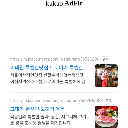
https://m.place.naver.com/restaurant/36728206
광고
이태원 특별한맛집 트로이카 특별한날
&기념일&로멘틱
서울이색적인맛집.반할수밖에없는음식맛!
여심저격장소추천,트로이카는 특별해요 완
벽한 맛집이에요
https://m.place.naver.com/restaurant/1639516083
광고
그대가 꿈꾸던 고깃집 육몽
육몽만의 특별한 술과, 공간, 시그니처 고기
로 왕을 모시듯 손님을 대접합니다