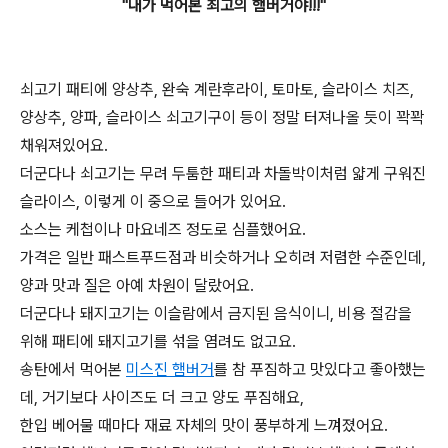
"내가 먹어본 최고의 햄버거야!!!"
쇠고기 패티에 양상추, 완숙 계란후라이, 토마토, 슬라이스 치즈,
양상추, 양파, 슬라이스 쇠고기구이 등이 정말 터져나올 듯이 꽉꽉
채워져있어요.
더군다나 쇠고기는 무려 두툼한 패티과 차돌박이처럼 얇게 구워진
슬라이스, 이렇게 이 중으로 들어가 있어요.
소스는 케첩이나 마요네즈 정도로 심플했어요.
가격은 일반 패스트푸드점과 비슷하거나 오히려 저렴한 수준인데,
양과 맛과 질은 아예 차원이 달랐어요.
더군다나 돼지고기는 이슬람에서 금지된 음식이니, 비용 절감을
위해 패티에 돼지고기를 섞을 염려도 없고요.
송탄에서 먹어본
미스진 햄버거
를 참 푸짐하고 맛있다고 좋아했는
데, 거기보다 사이즈도 더 크고 양도 푸짐해요,
한입 베어물 때마다 재료 자체의 맛이 풍부하게 느껴졌어요.