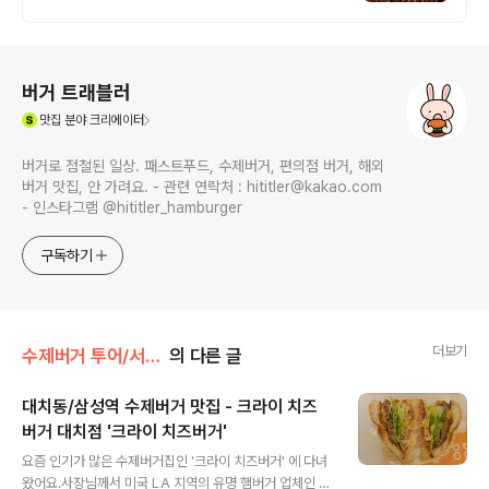
로그 정보
버거 트래블러
(새창열림)
맛집
분야 크리에이터
버거로 점철된 일상. 패스트푸드, 수제버거, 편의점 버거, 해외
버거 맛집, 안 가려요. - 관련 연락처 : hititler@kakao.com
- 인스타그램 @hititler_hamburger
구독하기
더보기
수제버거 투어/서울 &수도권
의 다른 글
대치동/삼성역 수제버거 맛집 - 크라이 치즈
버거 대치점 '크라이 치즈버거'
글 내용
요즘 인기가 많은 수제버거집인 '크라이 치즈버거' 에 다녀
왔어요.사장님께서 미국 LA 지역의 유명 햄버거 업체인 인