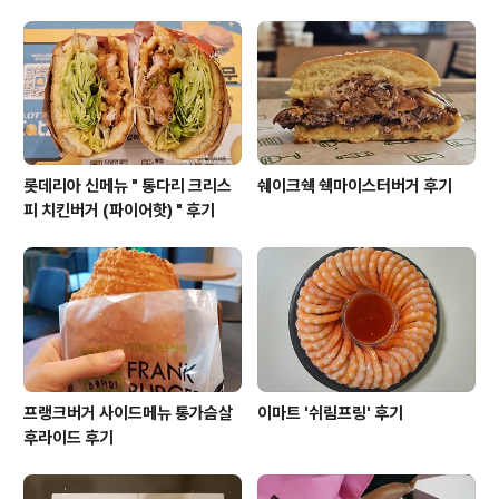
예요일반 햄버거는 3-5천원대, 스페셜 버거가 7-8천원
대.스페셜 버거는 패티도 두 장이나 들어가고 다른 재료들
도 거의 2인분 기준으로 들어간다고 하네요.음료도 1,200
원인데, 냉장고에서 아무 거나 꺼내먹을 수 있는 거 같아요.
사장님께 어떤 메뉴가 제일 잘 나가냐고 물으니..
롯데리아 신메뉴 " 통다리 크리스
쉐이크쉑 쉑마이스터버거 후기
피 치킨버거 (파이어핫) " 후기
프랭크버거 사이드메뉴 통가슴살
이마트 '쉬림프링' 후기
후라이드 후기