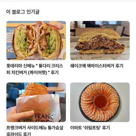
게 썰어넣는데 반해서 KFC 트위스터에는 길쭉통통한 치킨
텐더가 들어있어서 치킨을 씹는 식감을 좀 더 느낄 수 있어
이 블로그 인기글
요.빵 자체도 두툼한 번이 아니라 얇은 또띠야이다보니 속
재료의 맛을 더 많이 느낄 수가 있고요.소스에 따라서 맛을
다르게 낼 수도 있을 거 같아요.매콤한 소스를 넣어서 약간
멕시칸 요리 느낌을 낼 수도 있고, 요거트 소스를 넣으면 그
리스 기로스 같은..
롯데리아 신메뉴 " 통다리 크리스
쉐이크쉑 쉑마이스터버거 후기
피 치킨버거 (파이어핫) " 후기
프랭크버거 사이드메뉴 통가슴살
이마트 '쉬림프링' 후기
후라이드 후기