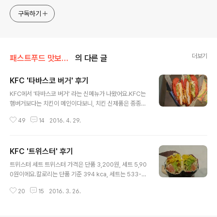
구독하기
더보기
패스트푸드 맛보기/KFC
의 다른 글
KFC '타바스코 버거' 후기
글 내용
KFC에서 '타바스코 버거' 라는 신메뉴가 나왔어요.KFC는
햄버거보다는 치킨이 메인이다보니, 치킨 신제품은 종종
출시되도 햄버거는 잘 출시되지 않아요,혹 출시한다면 홍
49
14
2016. 4. 29.
보를 대대적으로 하고요.이번에는 '타바스코 치킨'이라고
하길래 그냥 치킨신메뉴가 나왔는가보다 하고 있었는데,
'타바스코 버거'라는 햄버거도 같이 출시되었다는 사실을
KFC '트위스터' 후기
이제서야 알았어요. 타바스코 버거 세트 타바스코 버거 가
글 내용
격은 단품이 4,400원, 세트가 6,900원, 박스밀이 8,100
트위스터 세트 트위스터 가격은 단품 3,200원, 세트 5,90
원이에요.칼로리는 단품 기준 493kcal, 세트는 632-94
0원이에요.칼로리는 단품 기준 394 kca, 세트는 533-8
4kcal, 박스밀은 1062-1250kcal 예요. 빨,개.요 타바스
68kcal로, KFC 다른 버거보다 칼로리가 낮은 편이에요.
코 버거는 번에 양상추, 치킨 통살 패티, 토마토, 양상추, 타
20
15
2016. 3. 26.
트위스터는 닭가슴살 치킨, 양상추, 토마토를 또띠야에 싼
바스코소스로 구성되어 있어요.번부터 패티까지 다 빨개서
뒤 허니머스터드와 화이트페퍼소스를 뿌렸어요.느낌은 치
레드벨벳..
킨 케밥이랑 비슷해요.터키식 치킨케밥은 구운 고기를 얇