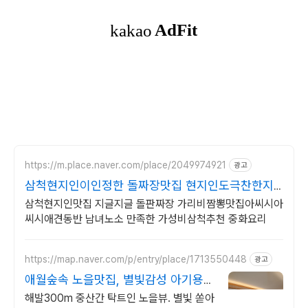
https://m.place.naver.com/place/2049974921
광고
삼척현지인이인정한 돌짜장맛집 현지인도극찬한지
글지글돌판장
삼척현지인맛집 지글지글 돌판짜장 가리비짬뽕맛집아씨시아
씨시애견동반 남녀노소 만족한 가성비삼척추천 중화요리
https://map.naver.com/p/entry/place/1713550448
광고
애월숲속 노을맛집, 별빛감성 아기용품
완벽구비, 대가족
해발300m 중산간 탁트인 노을뷰. 별빛 쏟아