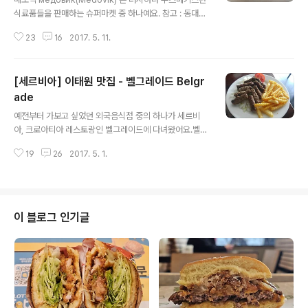
식료품들을 판매하는 슈퍼마켓 중 하나예요. 참고 : 동대문
역사문화공원역 러시아&우즈베키스탄 슈퍼마켓 - 메도빅
23
16
2017. 5. 11.
медовик 주로 빵이나 케이크 종류를 많이 판매하는데,
주변 음식점이나 가게들에서 판매하는 베이커리 류를 여기
에서 파는 제품을 사다가 되파는 경우가 많아요. 솜사나 체
[세르비아] 이태원 맛집 - 벨그레이드 Belgr
부르키 같은 굽거나 튀긴 빵 종류나 흑빵, 우즈베키스탄 난
같은 식사용 빵, 나폴레옹이나 메도빅 같은 디저트 케이크
ade
글 내용
도 판매해요.사서 가져갈 수도 있지만, 여기에서 먹고 갈 수
예전부터 가보고 싶었던 외국음식점 중의 하나가 세르비
있어요.내부에 테이블도 몇 개 마련되어 있을 뿐만 아니라
아, 크로아티아 레스토랑인 벨그레이드에 다녀왔어요.벨그
정수기 및 전자렌지가 있어서 데워먹을 수 있거든요. 메도
레이드 Belgrade 는 세르비아의 수도인 베오그라드 의
빅 저는 오랜만에 메도빅 медовик 을 먹었어요.메도빅은
19
26
2017. 5. 1.
영어식 표기예요.원래는 해밀턴 호텔 뒤쪽 세계음식거리
영어로 Russia..
쪽에 위치해있었는데, 현재는 이태원 앤틱가구거리 쪽으로
옮겼어요. 벨그레이드는 건물 2층에 위치하고 있는데, 들
어가려면 건물 입구에 위치해있는 초인종을 눌러야해요.게
스트하우스를 겸하고 있기 때문에 치안상 유리문을 잠가두
이 블로그 인기글
고 벨을 누르면 문을 열어줘요. 예전 벨그레이드는 건물 하
나를 통째로 썼는데, 현재는 게스트하우스의 테이블 5-6
개로 확 줄었어요.게스트하우스에서 조식을 제공하는지 모
르겠지만, 조식이 있다면 아마 여기에서 같이 하지 않을가
해요. 메뉴가 그렇게 다양한 편은 아니예요.세르비아 ..