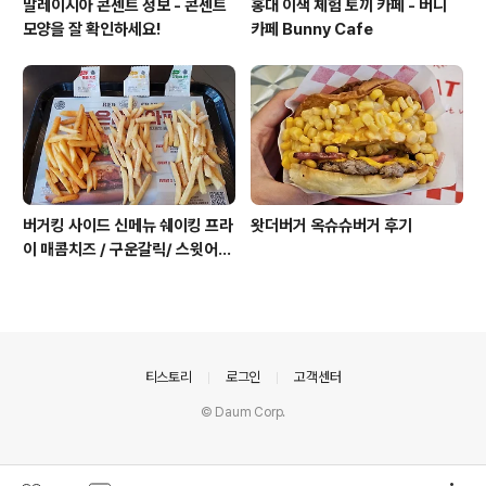
말레이시아 콘센트 정보 - 콘센트
홍대 이색 체험 토끼 카페 - 버니
모양을 잘 확인하세요!
카페 Bunny Cafe
버거킹 사이드 신메뉴 쉐이킹 프라
왓더버거 옥슈슈버거 후기
이 매콤치즈 / 구운갈릭/ 스윗어니
언 후기
의안내
티스토리
로그인
고객센터
© Daum Corp.