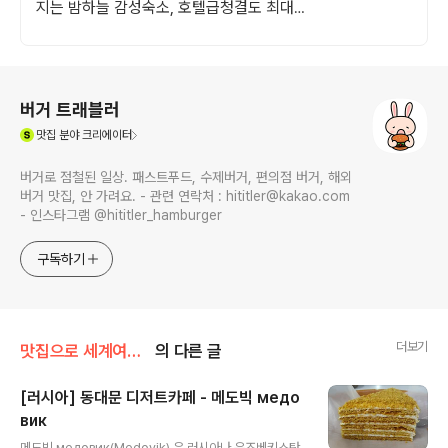
지는 밤하늘 감성숙소, 호텔급청결도 최대
14인 복층 독채, 5개의 침대와 넓은 다이닝
룸으로 프라이빗한 대가족 여행
로그 정보
버거 트래블러
(새창열림)
맛집
분야 크리에이터
버거로 점철된 일상. 패스트푸드, 수제버거, 편의점 버거, 해외
버거 맛집, 안 가려요. - 관련 연락처 : hititler@kakao.com
- 인스타그램 @hititler_hamburger
구독하기
더보기
맛집으로 세계여행/유럽 음식점
의 다른 글
[러시아] 동대문 디저트카페 - 메도빅 медо
вик
글 내용
메도빅 медовик(Medovik) 은 러시아나 우즈베키스탄