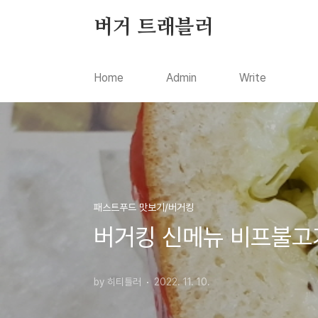
본문 바로가기
버거 트래블러
Home
Admin
Write
패스트푸드 맛보기/버거킹
버거킹 신메뉴 비프불고
by 히티틀러
2022. 11. 10.