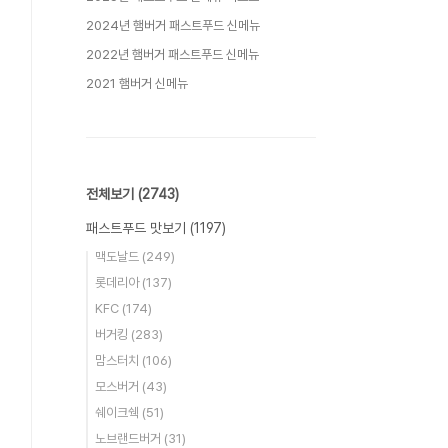
2024년 햄버거 패스트푸드 신메뉴
2022년 햄버거 패스트푸드 신메뉴
2021 햄버거 신메뉴
전체보기
(2743)
패스트푸드 맛보기
(1197)
맥도날드
(249)
롯데리아
(137)
KFC
(174)
버거킹
(283)
맘스터치
(106)
모스버거
(43)
쉐이크쉑
(51)
노브랜드버거
(31)