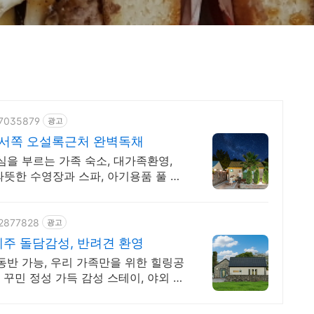
47035879
광고
주서쪽 오설록근처 완벽독채
심을 부르는 가족 숙소, 대가족환영,
뜻한 수영장과 스파, 아기용품 풀 세
02877828
광고
주 돌담감성, 반려견 환영
만을 위한 힐링공
 꾸민 정성 가득 감성 스테이, 야외 바