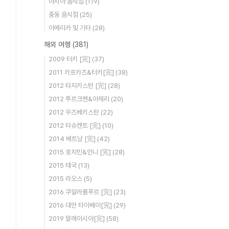
아시아 음식점
(119)
중동 음식점
(25)
아메리카 및 기타
(28)
해외 여행
(381)
2009 터키 [完]
(37)
2011 카프카즈&터키[完]
(38)
2012 타지키스탄 [完]
(28)
2012 투르크멘&아제리
(20)
2012 우즈베키스탄
(22)
2012 타슈켄트 [完]
(10)
2014 베트남 [完]
(42)
2015 호치민&인니 [完]
(28)
2015 태국
(13)
2015 라오스
(5)
2016 쿠알라룸푸르 [完]
(23)
2016 대만 타이베이[完]
(29)
2019 말레이시아[完]
(58)