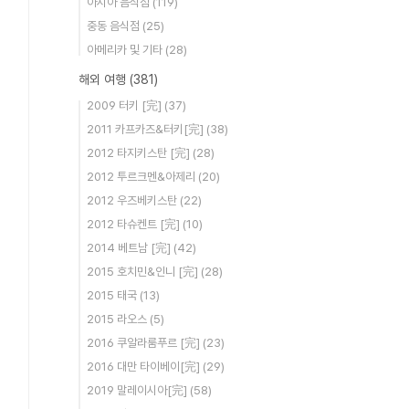
아시아 음식점
(119)
중동 음식점
(25)
아메리카 및 기타
(28)
해외 여행
(381)
2009 터키 [完]
(37)
2011 카프카즈&터키[完]
(38)
2012 타지키스탄 [完]
(28)
2012 투르크멘&아제리
(20)
2012 우즈베키스탄
(22)
2012 타슈켄트 [完]
(10)
2014 베트남 [完]
(42)
2015 호치민&인니 [完]
(28)
2015 태국
(13)
2015 라오스
(5)
2016 쿠알라룸푸르 [完]
(23)
2016 대만 타이베이[完]
(29)
2019 말레이시아[完]
(58)