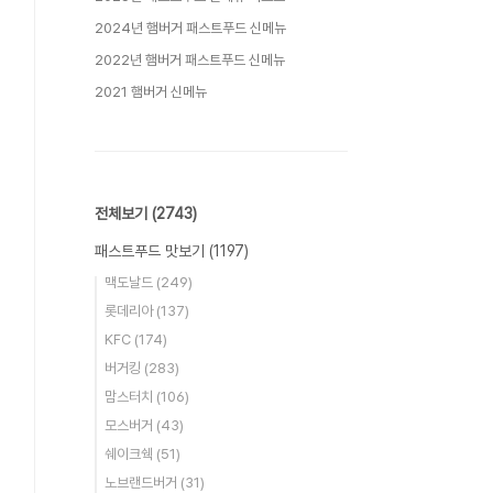
2024년 햄버거 패스트푸드 신메뉴
2022년 햄버거 패스트푸드 신메뉴
2021 햄버거 신메뉴
전체보기
(2743)
패스트푸드 맛보기
(1197)
맥도날드
(249)
롯데리아
(137)
KFC
(174)
버거킹
(283)
맘스터치
(106)
모스버거
(43)
쉐이크쉑
(51)
노브랜드버거
(31)