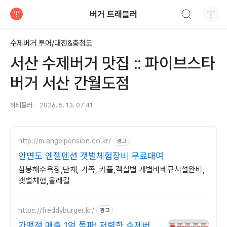
검색하기
버거 트래블러
티스토리
수제버거 투어/대전&충청도
서산 수제버거 맛집 :: 파이브스타
버거 서산 간월도점
히티틀러
2026. 5. 13. 07:41
http://m.angelpension.co.kr/
광고
안면도 엔젤펜션 갯벌체험장비 무료대여
삼봉해수욕장,단체, 가족, 커플,객실별 개별바베큐시설완비,
갯벌체험,올레길
https://freddyburger.kr/
광고
가맹점 매출 1억 돌파! 저렴한 수제버