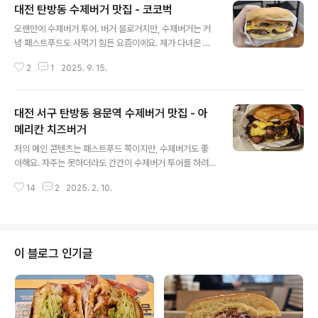
대전 탄방동 수제버거 맛집 - 코코벅
역 2번 출구에서도 도보로 10분 정도 걸려요. 영업시간은
글 내용
오전 11시 반 ~ 오후 8시 반까지입니다. 브레이크 타임은
오랜만에 수제버거 투어. 버거 블로거지만, 수제버거는 커
별도로 없고, 일요일은 정기휴무일입니다. 주차는 불가입
녕 패스트푸드도 사먹기 힘든 요즘이에요. 제가 다녀온 곳
니다. 이 근처는 원래 주차가 쉽지 않은데, 근처에 초등학교
은 대전 탄방동에 있는 코코벅 COCOBURG 입니다. 코코
가 있어서 잘못하면 어린이보호구역 딱지 떼이기 좋아요.
2
1
2025. 9. 15.
벅 COCOBURG 은 대전 탄방동에 위치하고 있어요. 탄방
평일 점심시간인데도 사장님 혼자서 일하고 계시는 거 같
과 둔산 쪽은 대전의 번화가라 수제버거집들이 많아요. 대
았어요. 주문은 카운터에 있는 작은 ..
전 지하철 탄방역 4번 출구에서 도보로 7-8분 정도 거리
대전 서구 탄방동 용문역 수제버거 맛집 - 아
입니다. 영업시간은 오전 11시부터 오후 8시까지입니다.
정기 휴무일은 없는 거 같아요. 입구에 '리얼 치즈버거 대전
메리칸 치즈버거
글 내용
상륙' 이라고 붙어있는데, 여기 사장님이 서울에 있는 유명
저의 메인 콘텐츠는 패스트푸드 쪽이지만, 수제버거도 좋
한 수제버거집 중 하나인 '벅벅'에서 배우고 오셨다는 카더
아해요. 자주는 못하더라도 간간이 수제버거 투어를 하려
라가 있더라구요. 코코벅 메뉴. 코코벅, 코코더블, 코코가
고 노력하고 있어요. 오랜만에 대전에서 유명한 수제버
든, 코코해쉬, 이렇게 딱 4가지 버거로 메뉴는 단촐한 편이
14
2
2025. 2. 10.
거 집 중 하나인 아메리칸 치즈버거를 다녀왔습니다. 아메
에요. 코코벅 메뉴..
리칸 치즈버거는 대전 탄방동에 위치하고 있어요. 탄방동
과 둔산동은 대전의 중심 지역이기도 하고, 맛집도 많아요.
그러다보니 많은 수제버거집이 그 인근 지역에 몰려있어
요. 아메리칸 치즈버거의 용문교 남선공원 인근에 위치하
이 블로그 인기글
고 있어요. 대전1호선 용문역 6번 출구에서 도보로 10-15
분 정도 걸러요. 영업시간은 오전 11시 반~오후 9시까지입
니다. 브레이크 타임은 오후 3시 ~ 5시입니다. 인근에 주
차장이 없어서 골목 주차를 해야하는데, 주차가 매우 힘드