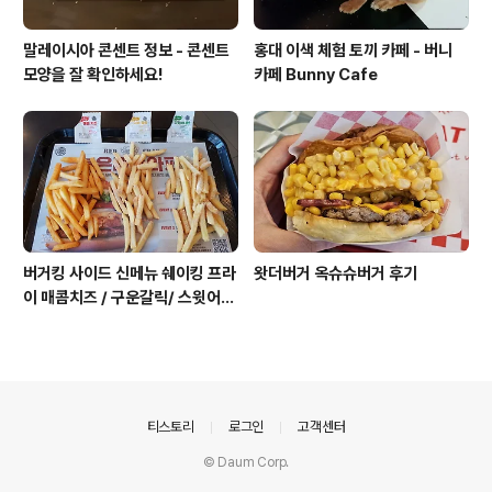
말레이시아 콘센트 정보 - 콘센트
홍대 이색 체험 토끼 카페 - 버니
모양을 잘 확인하세요!
카페 Bunny Cafe
버거킹 사이드 신메뉴 쉐이킹 프라
왓더버거 옥슈슈버거 후기
이 매콤치즈 / 구운갈릭/ 스윗어니
언 후기
의안내
티스토리
로그인
고객센터
© Daum Corp.