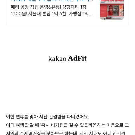
거 창업 프레디
패티 공장 직접 운영&유통! 성형패티 1장
1,100원! 서울대 본점 1억 6천! 가맹점 1억
매출 달성! 과장 광고 없는 검증된 매출!확실
한 상궝보호,감리비 면제
이번 연휴를 맞아 서산 간월암을 다녀왔어요.
어디 여행을 갈 때 '혹시 버거집을 갈 수 있을까?' 하는 마음으로 그
지역의 수제버거집을 찾아보곤 하는데, 서산 시내도 아니고 간월