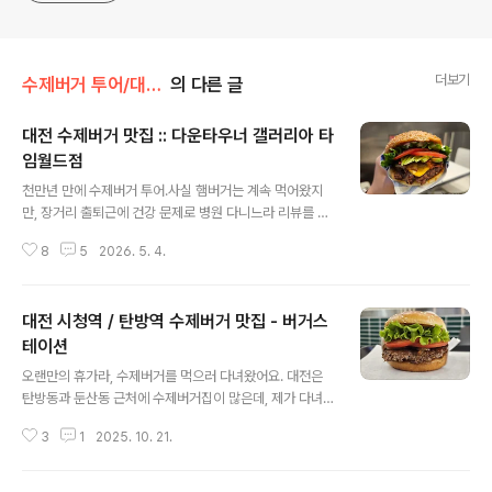
더보기
수제버거 투어/대전&충청도
의 다른 글
대전 수제버거 맛집 :: 다운타우너 갤러리아 타
임월드점
글 내용
천만년 만에 수제버거 투어.사실 햄버거는 계속 먹어왔지
만, 장거리 출퇴근에 건강 문제로 병원 다니느라 리뷰를 남
기지 못했다.한 번 글 쓰는 습관을 잃어버리니 다시 시작하
8
5
2026. 5. 4.
기가 영 쉽지 않았다. 다운타우너는 아보카도 버거가 인기
있던 초반에 서울에서 먹어보고 난 다음에 다시 먹을 기회
가 없었어요.그 사이에 전국적으로 매장도 많이 생겼고, 제
대전 시청역 / 탄방역 수제버거 맛집 - 버거스
가 살고 있는 대전에도 매장이 있더라구요. 참고 : 안국역/
북촌 맛집 - 다운타우너 안국(2020년 방문 리뷰) 다운타
테이션
글 내용
우너 갤러리아 타임월드점 📍위치대전 갤러리아백화점 타
오랜만의 휴가라, 수제버거를 먹으러 다녀왔어요. 대전은
임월드점지하 2층 푸드코트 내 📍영업시간오전 10시 반 ~
탄방동과 둔산동 근처에 수제버거집이 많은데, 제가 다녀
오후 8시 반(백화점 휴무일은 휴무 가능) 📍주차갤러리아
온 곳도 그쪽 인근에 있는 '버거 스테이션' 이라는 곳이에
백화점 주차장 대전의 다운타우너 매장은 갤러리아백화점
3
1
2025. 10. 21.
요. 버거스테이션버거스테이션은 대전시청에서 엎어지면
내에 위치하고 있어요.푸드..
코닿을 거리에 있어요. 지하철 역으로 치자면 시청역과 탄
방역 사이에요. 시청역 1번 출구에서는 도보로 10분, 탄방