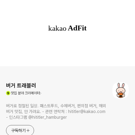
로그 정보
버거 트래블러
(새창열림)
맛집
분야 크리에이터
버거로 점철된 일상. 패스트푸드, 수제버거, 편의점 버거, 해외
버거 맛집, 안 가려요. - 관련 연락처 : hititler@kakao.com
- 인스타그램 @hititler_hamburger
구독하기