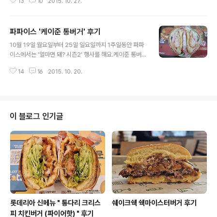
13
10
2015. 10. 27.
한도 정해져 있어서 좀 까다로운 편이긴 하지만, 혜택은 제
일 후해요.지난 번에 파파이스 다녀온 이후, 그 영수증 쿠폰
을 한 번 사용해봤어요.파파이스에서 이 메뉴 저 메뉴 먹어
파파이스 '케이준 통버거' 후기
보긴 했는데, 실제 영수증 쿠폰을 써보는 것은 이번이 처음
글 내용
이에요. 파파이스는 1,700원을 내고 콜라를 주문하면, 치
10월 19일 월요일부터 25일 일요일까지 1주일동안 파파
킨 한 조각과 비스킷 하나, 딸기잼이 나와요.치킨 부위는 정
이스에서는 '얼마면 돼? 시즌2' 행사를 해요.케이준 통버거
해져있지 않고 랜덤으로 제공되는데, 저 같은 경우는 닭가
단품 치킨 2조각을 각각 3천원에 판매한다고 하네요.안그
슴살로 주시더라고요.칼로리는 마일드 치킨 1조각이 396
14
16
2015. 10. 20.
래도 햄버거가 생각나던 차에 맥도날드를 갈까, 롯데리아
kcal, 비스킷 한조각이 245kcal 이니까 콜라와 합치면 약
를 갈까 고민하고 있었는데, 이 카카오톡 플러스친구 알림
800칼로리 정도..
을 보고는 파파이스로 향했습니다.케이준 통버거는 아직
먹어본 적이 없거든요. 케이준 통버거 세트 원래 케이준 통
버거 단품은 5,000원, 세트는 7,200원이예요.하지만 런
이 블로그 인기글
치타임(오전 11시-오후 2시)에는 5,300원에 케이준 통버
거 세트를 즐길 수 있어요.현재 진행 중인 '얼마면 돼?' 행사
는 단품 가격 자체는 저렴하지만, 감자튀김과 콜라까지 추
가하면 6,700원이니 원래 세트 가격과 700원 밖에 차이
가 안 나요.런치 타..
롯데리아 신메뉴 " 통다리 크리스
쉐이크쉑 쉑마이스터버거 후기
피 치킨버거 (파이어핫) " 후기