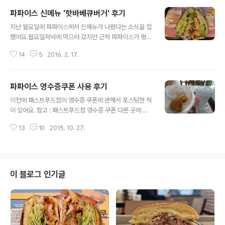
파파이스 신메뉴 '핫바베큐버거' 후기
글 내용
지난 월요일에 파파이스에서 신메뉴가 나왔다는 소식을 접
했어요.월요일저녁에 먹으러 갔지만 근처 파파이스가 평소
보다 문을 닫아서 맛보지 못해서, 어제 다시 먹으러 갔습니
14
5
2016. 2. 17.
다.전날처럼 문을 일찍 닫을까봐 아예 낮에 다녀왔어요. 핫
바베큐버거 세트 핫바베큐버거 가격은 단품은 4,200원,
세트는 6,500원이에요.칼로리는 단품이 391kcal 이예
파파이스 영수증쿠폰 사용 후기
요.파파이스 카카오톡 플러스친구에서 2월 15일부터 29
글 내용
일까지 세트 무료 업그레이드 쿠폰을 다운받을 수 있어요.
이전에 패스트푸드점의 영수증 쿠폰에 관해서 포스팅한 적
핫바베큐버거는 참깨번에 치킨패티, 피클, 양상추, 구운양
이 있어요. 참고 : 패스트푸드점 영수증 쿠폰 다른 곳에 비
파가 들어있고, 할라피뇨 소스와 코울슬로 소스 비슷한 흰
해서 파파이스는 사용 제한도 있고, 확인 코드 발급받는 기
소스가 들어있어요.소스 자체에서 바베큐향이 강하게 내서
13
10
2015. 10. 27.
한도 정해져 있어서 좀 까다로운 편이긴 하지만, 혜택은 제
별로 안 매울 거 같은데, 꽤 매콤한 맛이 있어요.개인적으로
일 후해요.지난 번에 파파이스 다녀온 이후, 그 영수증 쿠폰
파파이스의 가장 큰 장점은 두툼한..
을 한 번 사용해봤어요.파파이스에서 이 메뉴 저 메뉴 먹어
보긴 했는데, 실제 영수증 쿠폰을 써보는 것은 이번이 처음
이에요. 파파이스는 1,700원을 내고 콜라를 주문하면, 치
이 블로그 인기글
킨 한 조각과 비스킷 하나, 딸기잼이 나와요.치킨 부위는 정
해져있지 않고 랜덤으로 제공되는데, 저 같은 경우는 닭가
슴살로 주시더라고요.칼로리는 마일드 치킨 1조각이 396
kcal, 비스킷 한조각이 245kcal 이니까 콜라와 합치면 약
800칼로리 정도..