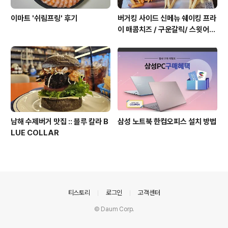
이마트 '쉬림프링' 후기
버거킹 사이드 신메뉴 쉐이킹 프라
이 매콤치즈 / 구운갈릭/ 스윗어니
언 후기
남해 수제버거 맛집 :: 블루 칼라 B
삼성 노트북 한컴오피스 설치 방법
LUE COLLAR
의안내
티스토리
로그인
고객센터
© Daum Corp.