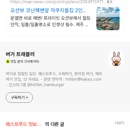
https://map.naver.com/p/entry/place/2084915971
광고
오션뷰 코난해변앞 자쿠지돌집 2인
~10인 대가족/단체예약
문열면 바로 해변! 프라이빗 오션뷰에서 힐링
만끽, 일몰/일출명소로 인생샷 필수. 제주 감
성 예쁘다고 소문난 힐링스테이, 바배큐불멍,
스파족욕, 제주바다보러오세요
로그 정보
버거 트래블러
(새창열림)
맛집
분야 크리에이터
버거로 점철된 일상. 패스트푸드, 수제버거, 편의점 버거, 해외
버거 맛집, 안 가려요. - 관련 연락처 : hititler@kakao.com
- 인스타그램 @hititler_hamburger
구독하기
더보기
패스트푸드 맛보기/파파이스
의 다른 글