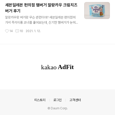
꽤 많았어요. 저는 맵찔이라서 할라피뇨가 들어간 버거를
세븐일레븐 편의점 햄버거 말랑카우 크림치즈
좋아하지 않았지만요. 세븐일레븐에서 구입했으며, 가격은
버거 후기
2,800원입니다. 중량은 185g 입니다. 제품명은 고추마요
글 내용
치킨버거이며, 식품 유형은 즉석섭취식품입니다. 원재료는
말랑카우랑 버거랑 무슨 관련이야? 세븐일레븐 편의점에
케이준통다리살패티 [닭고기, 곡류가공품1 (패티용 프리믹
가서 즉석식품 코너를 훑어보는데, 신기한 햄버거가 눈에
스-08), 곡류가공품2, 복합조미식품1, 기타가공품]. 번스1
띄었어요. 나온지 얼마 안 된 신상이래요. 말랑카우 크림치
작성시간
14
10
2021. 1. 12.
[밀가루, 설탕, 쇼트닝, 효모, 정제소금], 고추마요소스 [마..
즈버거 세븐일레븐이 롯데제과의 대표적인 캔디인 '말랑카
우' 브랜드와 협업해서 말랑카우 캐릭터를 패키지에 담은
상품이에요. 2021년 올해는 기축년 소의 해이고, 버거에
들어간 소스가 크림 계통의 소스이니, "우유맛 + 소" 조합
의 말랑카우 캐릭터와 콜라보를 한 것으로 보여요. 포장지
자체가 말랑카우와 비슷한 하늘색 포장지라서 눈에 확 띕
니다. 세븐일레븐에서만 판매하며, 가격은 2,500원입니
다. 중량은 182g 입니다. 제품명은 말랑카우 크림치즈버
거이며, 식품유형은 즉석섭취식품입니다. 제조원은 경기도
평택시에 위치한 (주) 롯데푸드입니다. ..
의안내
티스토리
로그인
고객센터
© Daum Corp.