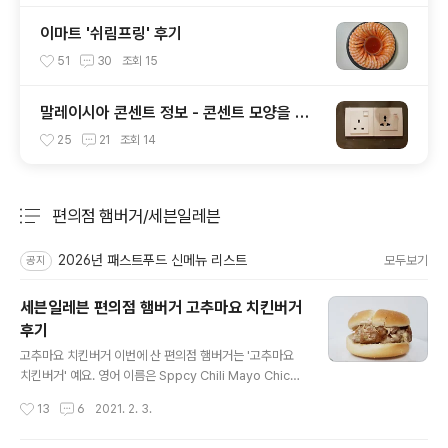
이마트 '쉬림프링' 후기
51
30
조회
15
말레이시아 콘센트 정보 - 콘센트 모양을 잘
확인하세요!
25
21
조회
14
편의점 햄버거/세븐일레븐
분류 전체보기
주요 글 목록
2026년 패스트푸드 신메뉴 리스트
모두보기
공지
세븐일레븐 편의점 햄버거 고추마요 치킨버거
후기
글 내용
고추마요 치킨버거 이번에 산 편의점 햄버거는 '고추마요
치킨버거' 예요. 영어 이름은 Sppcy Chili Mayo Chick
en Burger 입니다. 알싸한 고추마요와 할라피뇨의 매콤
작성시간
13
6
2021. 2. 3.
함을 느낄 수 있는 버거라고 해요. 요즘은 유행이 좀 지난
거 같긴 한데, 한때는 햄버거에 할라피뇨가 들어간 메뉴가