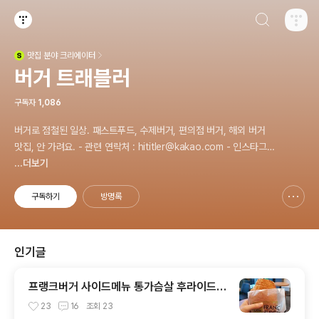
검색하기
티스토리
맛집
분야 크리에이터
(새창열림)
버거 트래블러
구독자
1,086
버거로 점철된 일상. 패스트푸드, 수제버거, 편의점 버거, 해외 버거
맛집, 안 가려요. - 관련 연락처 : hititler@kakao.com - 인스타그
램 @hititler_hamburger
...더보기
구독하기
방명록
신고하기 레이어
열기
인기글
프랭크버거 사이드메뉴 통가슴살 후라이드
후기
23
16
조회
23