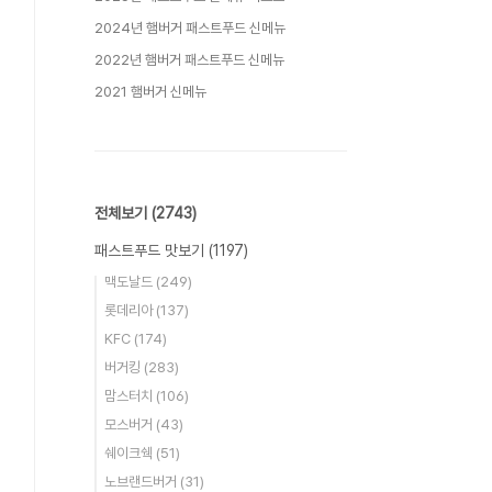
2024년 햄버거 패스트푸드 신메뉴
2022년 햄버거 패스트푸드 신메뉴
2021 햄버거 신메뉴
전체보기
(2743)
패스트푸드 맛보기
(1197)
맥도날드
(249)
롯데리아
(137)
KFC
(174)
버거킹
(283)
맘스터치
(106)
모스버거
(43)
쉐이크쉑
(51)
노브랜드버거
(31)