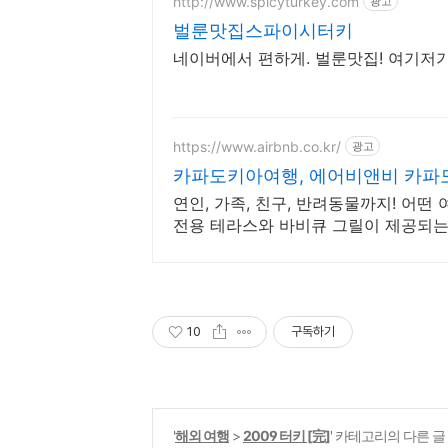
http://www.spicyturkey.com
광고
벌룬맛집스파이시터키
네이버에서 편하게. 벌룬맛집! 여기저
https://www.airbnb.co.kr/
광고
카파도키아여행, 에어비앤비 카파
연인, 가족, 친구, 반려동물까지! 어떤
전용 테라스와 바비큐 그릴이 제공되는
10
구독하기
'
해외 여행
>
2009 터키 [完]
' 카테고리의 다른 글