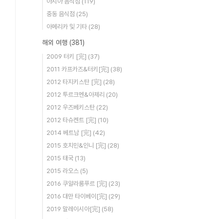
아시아 음식점
(119)
중동 음식점
(25)
아메리카 및 기타
(28)
해외 여행
(381)
2009 터키 [完]
(37)
2011 카프카즈&터키[完]
(38)
2012 타지키스탄 [完]
(28)
2012 투르크멘&아제리
(20)
2012 우즈베키스탄
(22)
2012 타슈켄트 [完]
(10)
2014 베트남 [完]
(42)
2015 호치민&인니 [完]
(28)
2015 태국
(13)
2015 라오스
(5)
2016 쿠알라룸푸르 [完]
(23)
2016 대만 타이베이[完]
(29)
2019 말레이시아[完]
(58)