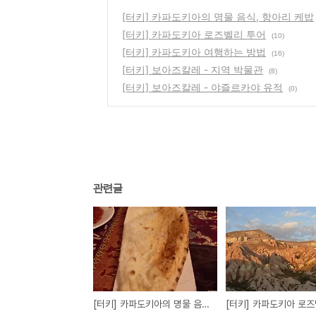
[터키] 카파도키아의 명물 음식, 항아리 케밥
[터키] 카파도키아 로즈벨리 투어
(10)
[터키] 카파도키아 여행하는 방법
(16)
[터키] 보아즈칼레 - 지역 박물관
(8)
[터키] 보아즈칼레 - 야즐르카야 유적
(0)
관련글
[터키] 카파도키아의 명물 음식, 항아리 케밥