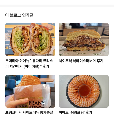
500원입니다. 칼..
어 버렸습니다. 그래도 먹긴 먹었으니까 늦더라도 리뷰를
남겨요. 더블치즈 No.5 세트 더블치즈 No.5 가격은 단품
5,200원, 세트 6,300원입니다. 딜리버리 가격은 단품 6,
이 블로그 인기글
000원, 세트 7,400원입니다. 칼로리는 단품 705kcal,
세트1,099kcal 입니다. 크기는 지름 8cm, 높이 7cm 입
니다. 포장지는 치즈 no.5 와 동일하지만, 더블패티가 되어
서 두께감이 있어요. 들었을 때도 제법 묵..
롯데리아 신메뉴 " 통다리 크리스
쉐이크쉑 쉑마이스터버거 후기
피 치킨버거 (파이어핫) " 후기
프랭크버거 사이드메뉴 통가슴살
이마트 '쉬림프링' 후기