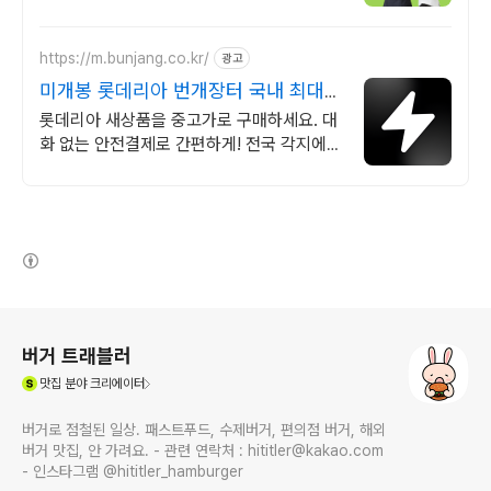
https://m.bunjang.co.kr/
광고
미개봉 롯데리아 번개장터 국내 최대
브랜드 중고거래
롯데리아 새상품을 중고가로 구매하세요. 대
화 없는 안전결제로 간편하게! 전국 각지에서
올라오는 전국구 최다 상품 매일 10만 개 이
상의 신규 상품 업로드
(새창열림)
로그 정보
버거 트래블러
(새창열림)
맛집
분야 크리에이터
버거로 점철된 일상. 패스트푸드, 수제버거, 편의점 버거, 해외
버거 맛집, 안 가려요. - 관련 연락처 : hititler@kakao.com
- 인스타그램 @hititler_hamburger