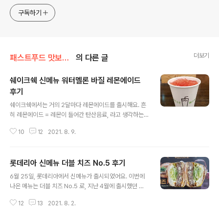
구독하기
더보기
패스트푸드 맛보기/롯데리아
의 다른 글
쉐이크쉑 신메뉴 워터멜론 바질 레몬에이드
후기
글 내용
쉐이크쉑에서는 거의 2달마다 레몬에이드를 출시해요. 흔
히 레몬에이드 = 레몬이 들어간 탄산음료, 라고 생각하는
데, 꼭 레몬맛만 의미하는 건 아니예요. 7월 20일, 쉐이크
10
12
2021. 8. 9.
쉑에서 5주년 기념으로 서울식 불고기버거와 막걸리 쉐이
크과 함께 워터멜론 바질 레몬에이드가 출시되었어요. 참
고 : 쉐이크쉑 신메뉴 서울식 불고기버거 후기 쉐이크쉑 신
롯데리아 신메뉴 더블 치즈 No.5 후기
메뉴 막걸리 쉐이크 후기 쉐이크쉑 신메뉴 막걸리 쉐이크
글 내용
후기 7월 20일, 쉐이크쉑에서 신메뉴가 출시가 되었어요.
6월 25일, 롯데리아에서 신메뉴가 출시되었어요. 이번에
이번에 나온 신메뉴는 서울식 불고기버거와 막걸리쉐이크
나온 메뉴는 더블 치즈 No.5 로, 지난 4월에 출시했던 치
예요. 참고 : 쉐이크쉑 신메뉴 서울식 불고기버거 후기 이번
즈 No.5 의 더블패티 버전이에요. 참고 : 롯데리아 신메뉴
신메뉴는 hititler.tistory.com 워터멜론 바질 레몬에이드
12
13
2021. 8. 2.
치즈No.5 후기 먹는 건 출시한 지 얼마 안 되어서 먹었지
워터멜론 바질 레몬에이드 가격은 스몰 3,900원, 라지 4,
만, 공사가 다망해서 리뷰가 미뤄지는 사이에 벌써 단종되