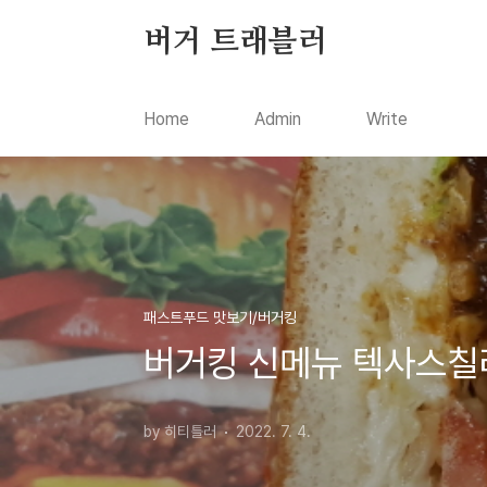
본문 바로가기
버거 트래블러
Home
Admin
Write
패스트푸드 맛보기/버거킹
버거킹 신메뉴 텍사스칠
by 히티틀러
2022. 7. 4.