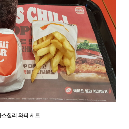
스칠리 와퍼 세트