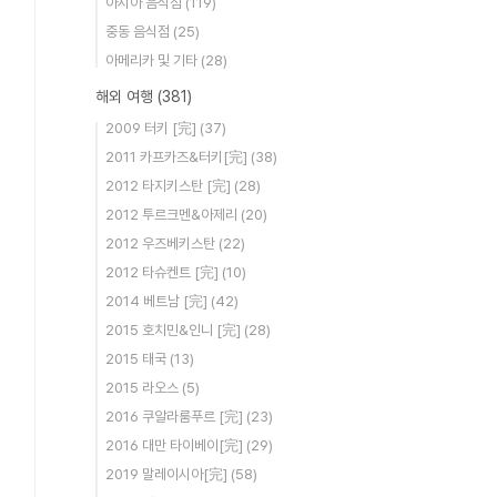
아시아 음식점
(119)
중동 음식점
(25)
아메리카 및 기타
(28)
해외 여행
(381)
2009 터키 [完]
(37)
2011 카프카즈&터키[完]
(38)
2012 타지키스탄 [完]
(28)
2012 투르크멘&아제리
(20)
2012 우즈베키스탄
(22)
2012 타슈켄트 [完]
(10)
2014 베트남 [完]
(42)
2015 호치민&인니 [完]
(28)
2015 태국
(13)
2015 라오스
(5)
2016 쿠알라룸푸르 [完]
(23)
2016 대만 타이베이[完]
(29)
2019 말레이시아[完]
(58)