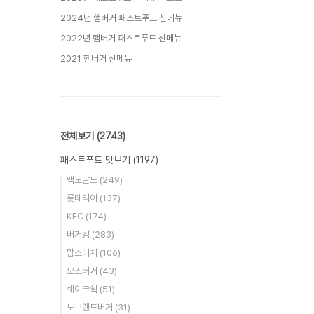
2024년 햄버거 패스트푸드 신메뉴
2022년 햄버거 패스트푸드 신메뉴
2021 햄버거 신메뉴
전체보기
(2743)
패스트푸드 맛보기
(1197)
맥도날드
(249)
롯데리아
(137)
KFC
(174)
버거킹
(283)
맘스터치
(106)
모스버거
(43)
쉐이크쉑
(51)
노브랜드버거
(31)