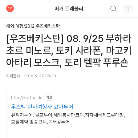
검색하기
버거 트래블러
티스토리
해외 여행/2012 우즈베키스탄
[우즈베키스탄] 08. 9/25 부하라
초르 미노르, 토키 사라폰, 마고키
아타리 모스크, 토리 텔팍 푸루숀
히티틀러
2016. 9. 27. 08:30
http://kortour.kr
광고
우즈벡 현지여행사 코아투어
유적지투어, 골프투어,해외봉사단코디,지자체국제교류매칭,
호텔예약,방송코디,트래킹투어