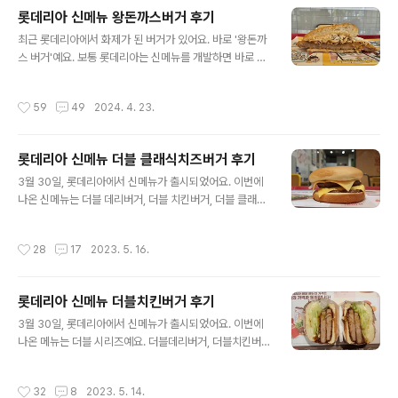
맛 시즈닝이 추가된 셈이에요. 양념감자 실비김치맛가격
롯데리아 신메뉴 왕돈까스버거 후기
은 2,300원입니다 칼로리와 중량은 공개되지 않았어요.
글 내용
최근 롯데리아에서 화제가 된 버거가 있어요. 바로 '왕돈까
포테이토에 시즈닝을 더한 걸 기준으로 계산해보면 중량은
스 버거'예요. 보통 롯데리아는 신메뉴를 개발하면 바로 출
93g, 칼로리는 280kcal 입니다. 실비김치맛 시즈닝
시하지 않고 일부 매장 한정으로 베타 테스트를 한 번 거친
이 따로 제공됩니다. 중량은 4g 이고, 칼로리는 13kcal 입
다음에 전 매장 판매를 하는 경우가 많아요. 시범 판매 과정
니다. 실비김치는 매운맛이 강한 김치로 유명해요. 그래서
작성시간
59
49
2024. 4. 23.
에서 왕돈까스버거가 온라인 상에서 화제가 되었는데, 대
인지 '매운 음식에 민감하신 분들은 섭취 시 유의하세요' 라
부분은 서울권 매장인데다가 너무 바빠서 먹어볼 수가 없
는 안내문이 쓰여있어요. 가루를..
었어요. 2월 29일에 전 매장 판매를 시작했는데, 이제야
롯데리아 신메뉴 더블 클래식치즈버거 후기
맛을 보네요. 나온 메뉴는 왕돈까스버거와 매운왕돈까스버
글 내용
거, 이렇게 2가지예요. 왕돈까스버거 콤보 가격은 단품 7,5
3월 30일, 롯데리아에서 신메뉴가 출시되었어요. 이번에
00원, 콤보 8,700원, 세트 9,400원입니다. 오전 11시부
나온 신메뉴는 더블 데리버거, 더블 치킨버거, 더블 클래식
터 오후 2시까지는 '든든점심' 이라고 해서 일부 메뉴 세트
치즈버거, 이렇게 3가지예요. 요즘 워낙 외식 물가가 비싸
또는 콤보를 할인판매하는데, 왕돈까스버거 콤보는 7,700
다보니 저렴하면서도 가성비 좋은 메뉴를 출시하려고 한
작성시간
28
17
2023. 5. 16.
원입니다. 칼로..
거 같아요. 더블 클래식 치즈버거 콤보 더블 클래식 치즈버
거 가격은 단품 6,900원, 세트 8,800원입니다. 칼로리는
단품 731kcal, 세트 1,126kcal 입니다. 중량은 단품 기준
롯데리아 신메뉴 더블치킨버거 후기
213g 입니다. 이번에 출시된 3가지 메뉴 중 가격도 제일
글 내용
비싸고, 칼로리도 제일 높습니다. 크기는 지름 9cm, 높이
3월 30일, 롯데리아에서 신메뉴가 출시되었어요. 이번에
5cm 입니다, 포장지에 완전히 감싸져나오는 다른 제품과
나온 메뉴는 더블 시리즈예요. 더블데리버거, 더블치킨버
는 달리 더블 클래식치즈버거는 종이봉투에 오픈된 상태로
거, 더블 클래식치즈버거, 이렇게 3가지 신메뉴가 출시되
담겨서 제공되요. 더블 클래식 치즈버거는 버터번에 패티
었습니다. 더블치킨버거 콤보 가격은 단품 5,500원, 세트
작성시간
32
8
2023. 5. 14.
2장,..
7,600원입니다. 칼로리는 단품 478kcal, 세트 873kcal