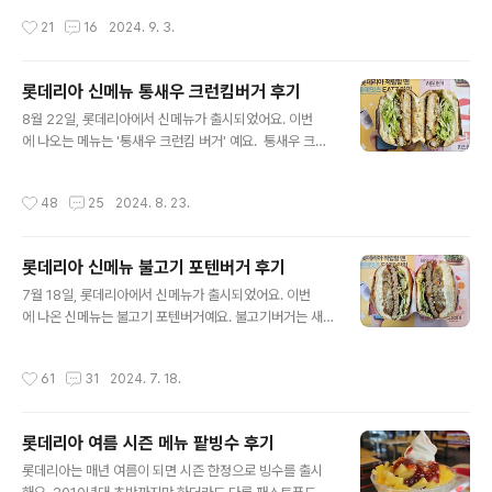
어요. 1차는 청주의 매운맛 만두, 2차는 부산의 깡돼후 돼
니지만, 11번가에서 출시 기념으로 기프티콘을 할인 판매
작성시간
21
16
2024. 9. 3.
지후라이드였고, 3차로 서울 망원시장의 우이락과 협업
해서 구매해 사용했습니다. 전용포장지는 따로 없고, 봉투
한 거라고 하네요, 우이락 고추튀김가격은 3,400원입니
처럼 세 면이 막혀있고 ..
다. 튀김 하나에 칠리마요 소스가 포함된 구성인데, 소스
롯데리아 신메뉴 통새우 크런킴버거 후기
는 실비김치 시즈닝으로도 변경 가능해요. 칼로리는 211k
글 내용
cal 입니다, 중량은 87.4g 입니다. 길이는 가로와 두께
8월 22일, 롯데리아에서 신메뉴가 출시되었어요. 이번
가 3cm 정도이고, 세로 길이는 대충 17~18cm 정도 되
에 나오는 메뉴는 '통새우 크런킴 버거' 예요. 통새우 크런
는 거 같아요. 칠리마요 소스는 중량이 10g 이고, 칼로리
킴버거 세트가격은 단품 7,700원, 세트 9,700원입니다.
는 42kcal 입니다. SPC 삼립에서 제조했는데, 마요네즈
칼로리는 단품 579kcal, 세트 973kcal 입니다, 중량은
작성시간
48
25
2024. 8. 23.
가 50%, 칠리소..
단품 기준 224g, 세트 733g 입니다. 크기는 지름 8~8.
5cm, 높이 7cm 입니다. 통새우 크런킴버거 전용 포장지
를 사용하고 있어요. 통새우 크런킴버거는 참깨번에 새우
롯데리아 신메뉴 불고기 포텐버거 후기
패티, 새우 크런치, 김화이트 소스, 양상추로 구성되어 있어
글 내용
요. 이번 신메뉴는 지난 7월 출시되었던 '불고기 포텐버
7월 18일, 롯데리아에서 신메뉴가 출시되었어요. 이번
거' 와 마찬가지로, 호주 출신 미슐랭 쉐프인 조셉 리저우 J
에 나온 신메뉴는 불고기 포텐버거예요. 불고기버거는 새
oseph Lisgerwood 쉐프와 협업으로 개발했다고 해요.
우버거, 데리버거와 함께 롯데리아를 대표하는 버거 중
그래서인지 발상이 꽤나 이색적이에요. 김을 그렇..
의 하나이고, 불고기 포텐버거는 이 불고기버거를 변형
작성시간
61
31
2024. 7. 18.
한 버전이라고 해요. 불고기포텐버거 세트가격은 단품 7,
700원, 세트 9,700원입니다. 칼로리는 단품 기준 693k
cal, 세트 1,088kcal 입니다. 중량은 단품 기준 255g, 세
롯데리아 여름 시즌 메뉴 팥빙수 후기
트 764g 입니다, 카카오톡 플러스친구에서 7월 18일부
글 내용
터 24일까지 사용 가능한 세트 10% 할인쿠폰을 받
롯데리아는 매년 여름이 되면 시즌 한정으로 빙수를 출시