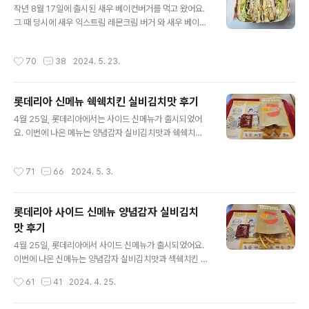
작년 8월 17일에 출시된 새우 베이컨버거를 먹고 왔어요.
나 좀 더 미뤄지려나 보다.. 라고 생각했는데, 오늘 출시되
그 때 당시에 새우 익스트림 레몬크림 버거 와 새우 베이
었네요. 오징어 얼라이즈 버거 매운맛 세트가격은 단품 5,
컨 버거, 이렇게 2가지가 출시되었는데, 새우 익스트림 레
500원, 세트 7,600원입니다. 든든점심 메뉴에도 포함되
몬크림버거는 단종되고 현재는 새우 베이컨버거만 판매 중
어 오전 11시부터 오후 2시까지는 세트 기준 6,700원으
작성시간
70
38
2024. 5. 23.
이에요. 새우 베이컨버거 세트가격은 단품 5,800원, 세
로 구매할 수 있습니다. 칼로리는 단품 502kcal, 세트 89
트 7,900원입니다. 칼로리는 단품 기준 538kcal 입니다.
6kcal 입니다. 중량은 단품 ..
중량은 단품 기준 211g 입니다. 든든점심에 해당되는 버거
롯데리아 신메뉴 쉑쉑치킨 실비김치맛 후기
가 아닙니다. 크기는 지름 8cm, 높이 6.5cm 입니다. 새
글 내용
우베이컨버거 전용 포장지를 사용하고 있는데, '새우버거
4월 25일, 롯데리아에서는 사이드 신메뉴가 출시되었어
업그레이드 버전 Shrimp Bacon' 이라고 쓰여있어요. 새
요. 이번에 나온 메뉴는 양념감자 실비김치맛과 쉑쉑치
우베이컨버거는 번, 새우패티, 베이컨, 양상추, 토마토, 타
킨 실비김치맛이에요. 실비김치맛 시즈닝이 출시되면서 시
르타르소스, 사우전드 아일랜드 소스로 구성되어 있어요.
즈닝을 뿌려먹던 사이드 메뉴에서 맛이 하나 더 추가된 셈
작성시간
71
66
2024. 5. 3.
일..
이라고 보면 되요. 참고 : 롯데리아 사이드 신메뉴 양념감자
실비김치 맛 후기 롯데리아 사이드 신메뉴 양념감자 실비
김치 맛 후기4월 25일, 롯데리아에서 사이드 신메뉴가 출
롯데리아 사이드 신메뉴 양념감자 실비김치
시되었어요. 이번에 나온 신메뉴는 양념감자 실비김치맛
맛 후기
과 섹쉑치킨 실비김치맛이에요. 엄밀하게 말하면 실비김치
글 내용
맛 시즈닝이 새로 나온hititler.tistory.com 쉑쉑치킨 실
4월 25일, 롯데리아에서 사이드 신메뉴가 출시되었어요.
비김치맛 쉑쉑치킨 가격은 2,900원입니다. 쉑쉑치킨은 어
이번에 나온 신메뉴는 양념감자 실비김치맛과 섹쉑치킨 실
니언, 치즈, 칠리, 실비김치맛, 이렇게 4종류가 있는데, 가
비김치맛이에요. 엄밀하게 말하면 실비김치맛 시즈닝이 새
작성시간
61
41
2024. 4. 25.
격은 전부 동일합니다. 칼로리와 ..
로 나온 거예요. 양념감자와 쉑쉑치킨은 원래 어니언, 치
즈, 칠리,이렇게 3가지 맛이 있었는데, 여기에 실비김치