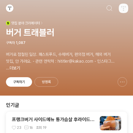
검색하기
티스토리
맛집
분야 크리에이터
(새창열림)
버거 트래블러
구독자
1,087
버거로 점철된 일상. 패스트푸드, 수제버거, 편의점 버거, 해외 버거
맛집, 안 가려요. - 관련 연락처 : hititler@kakao.com - 인스타그
램 @hititler_hamburger
...더보기
구독하기
방명록
신고하기 레이어
열기
인기글
프랭크버거 사이드메뉴 통가슴살 후라이드
후기
23
16
조회
19