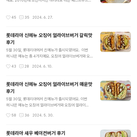
을 수 있어요. 크기는 지름 8.5cm, 높이 6.5cm 입니다.
해요. 2010년대 초반까지만 하더라도 다른 패스트푸드점
불고기 포텐버거가 출시되면서 전용포장지도 같이 나와
에서도 여름 시즌 메뉴로 빙수나 컵빙수 메뉴를 출시하
서 사용하고 있어요. 불고기포텐버거는 참깨번에 쇠고
곤 했지만, 설빙 같은 빙수전문점이 생기고 대만 스타일 눈
작성시간
45
35
2024. 6. 27.
기 패티, 크리스피 불고기 ..
꽃빙수가 유행하면서 롯데리아만 근근이 명맥을 이어나가
고 있어요. 보통 6월 전후에 출시되는데, 올해는 5월 28일
에 출시되었어요. 팥빙수가격은 매장 5,500원입니다. 딜
롯데리아 신메뉴 오징어 얼라이브버거 갈릭맛
리버리 가격은 5,500원이지만, 보냉팩 포장시 6,000원
후기
입니다. 칼로리는 602kcal 이고, 중량은 511g 입니
글 내용
다. 롯데리아 팥빙수는 옛날 스타일으로 물얼음이에요. 알
5월 30일, 롯데리아에서 신메뉴가 출시되었어요. 이번
갱이도 부드러운 스타일보다는 약간 서걱서걱하면서 얼
에 나온 메뉴는 총 4가지예요. 오징어 얼라이브버거와 오
음 알갱이도 좀 느껴지는 스타일이에요. 그 위에는 후르
징어 얼라이브 비프버거가 각각 매운맛과 갈릭맛으로 출시
작성시간
43
28
2024. 6. 10.
츠 칵테일과 팥, 딸기시럽이 올라가요 ..
되었어요. 참고 : 롯데리아 신메뉴 오징어 얼라이브버거 매
운맛 후기 롯데리아 신메뉴 오징어 얼라이브버거 매운맛
후기5월 30일, 롯데리아에서 신메뉴가 출시되었어요. 이
롯데리아 신메뉴 오징어 얼라이브버거 매운맛
번에 나온 메뉴는 오징어 얼라이브버거와 오징어 얼라이
후기
브 비프버거예요. 각각 매운맛과 갈릭맛, 2가지 맛으로 주
글 내용
문이 가능해서,hititler.tistory.com 오징어 얼라이브버
5월 30일, 롯데리아에서 신메뉴가 출시되었어요. 이번
거 갈릭맛 세트가격은 단품 5,500원, 세트 7,600원입니
에 나온 메뉴는 오징어 얼라이브버거와 오징어 얼라이
다. 든든점심 메뉴에도 포함되어 오전 11시부터 오후 2시
브 비프버거예요. 각각 매운맛과 갈릭맛, 2가지 맛으로 주
작성시간
58
36
2024. 5. 30.
까지는 세트 기준 6,700원으로 구매할 수 있습니다. 칼로
문이 가능해서, 총 4가지 버거가 새로 출시된 셈이에요. 오
리는 단품 483kca..
징어버거가 재출시된다는 이야기가 약 2주 전부터 나왔지
만 출시 일정은 미정이어서 지난 주에 출시되지 않을까 싶
롯데리아 새우 베이컨버거 후기
었거든요. 그런데 별 소식이 없어서 6월로 넘어가거
글 내용