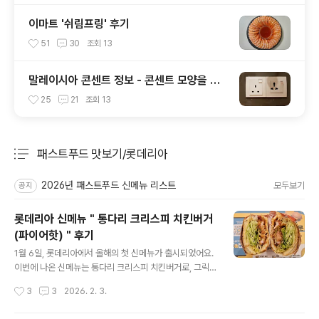
이마트 '쉬림프링' 후기
51
30
조회
13
말레이시아 콘센트 정보 - 콘센트 모양을 잘
확인하세요!
25
21
조회
13
패스트푸드 맛보기/롯데리아
분류 전체보기
주요 글 목록
2026년 패스트푸드 신메뉴 리스트
모두보기
공지
롯데리아 신메뉴 " 통다리 크리스피 치킨버거
(파이어핫) " 후기
글 내용
1월 6일, 롯데리아에서 올해의 첫 신메뉴가 출시되었어요.
이번에 나온 신메뉴는 통다리 크리스피 치킨버거로, 그릭
랜치와 파이어핫, 2가지 맛으로 출시되었어요. 참고 : 롯데
작성시간
3
3
2026. 2. 3.
리아 신메뉴 '통다리 크리스피 치킨버거 그릭랜치' 후기 htt
ps://hititler.tistory.com/3860 먼저 그릭랜치를 먹었