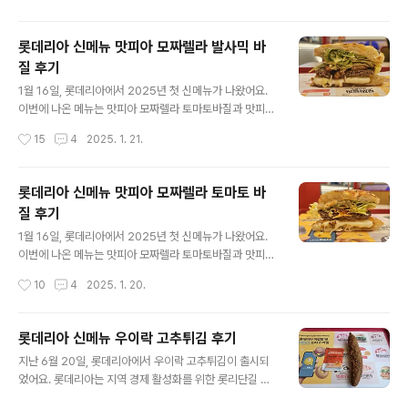
은 단품 232g 입니다. 청양 바삭 통새우버거 콤보 가격은
단품 8,400원, 세트 10,400원입니다. 칼로리는 단품 54
롯데리아 신메뉴 맛피아 모짜렐라 발사믹 바
0kcal, 세트 652kcal ~ 1,196kcal 입니다. 중량은 단품
질 후기
232g 입니다. 크기는 지름 9~9.5cm, 높이 6.5~7cm 입
글 내용
니다. 메뉴 사진만 봤을 때에는 그렇게 커보이지 않았는데,
1월 16일, 롯데리아에서 2025년 첫 신메뉴가 나왔어요.
생각보다 두께감이 있어서 살짝 놀랐어요. 포장지는 청양
이번에 나온 메뉴는 맛피아 모짜렐라 토마토바질과 맛피
바삭 통새우 ..
아 모짜렐라 발사믹바질, 이렇게 2종류예요. 흑백요리사
작성시간
15
4
2025. 1. 21.
의 나폴리맛피아와 콜라보한 메뉴로, 출시 이전부터 홍보
에 힘을 줬던 메뉴예요. 저는 흑백요리사를 안 봤는데, 여기
저기서 콜라보 메뉴가 출시되는 거 보면 흑백요리사가 정
롯데리아 신메뉴 맛피아 모짜렐라 토마토 바
말 인기는 인기였나 봐요. 참고 : 롯데리아 신메뉴 맛피
질 후기
아 모짜렐라 토마토 바질 후기 https://hititler.tistory.co
글 내용
m/3811 맛피아 모짜렐라 발사믹바질 콤보가격은 단품 8,
1월 16일, 롯데리아에서 2025년 첫 신메뉴가 나왔어요.
900원, 세트 11,00원입니다. 칼로리는 단품 737kcal, 세
이번에 나온 메뉴는 맛피아 모짜렐라 토마토바질과 맛피
트 1,130kcal 입니다. 중량은 단품 기준 250g 입니다. 콤
아 모짜렐라 발사믹바질, 이렇게 2종류예요. 흑백요리사
작성시간
10
4
2025. 1. 20.
보는 별도로 판매하는 구성은 아니지만, 11번가에..
의 나폴리맛피아와 콜라보한 메뉴로, 출시 이전부터 홍보
에 힘을 줬던 메뉴예요. 저는 흑백요리사를 안 봤는데, 여기
저기서 콜라보 메뉴가 출시되는 거 보면 흑백요리사가 정
롯데리아 신메뉴 우이락 고추튀김 후기
말 인기는 인기였나 봐요. 맛피아 모짜렐라 토마토바질 콤
글 내용
지난 6월 20일, 롯데리아에서 우이락 고추튀김이 출시되
보가격은 단품 8,900원, 세트 11,00원입니다. 칼로리
었어요. 롯데리아는 지역 경제 활성화를 위한 롯리단길 프
는 단품 737kcal, 세트 1,130kcal 입니다. 중량은 단
로젝트' 라는 이름으로 각 지역의 유명 맛집과 협업을 해왔
품 기준 240g 입니다. 콤보는 별도로 판매하는 구성은 아