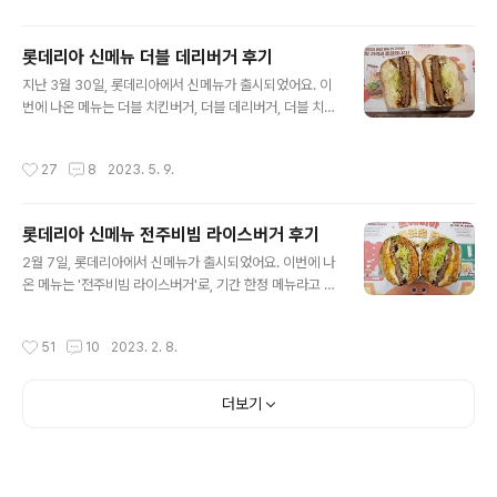
입니다. 중량은 단품 기준 205g 입니다. 크기는 지름 8c
m, 높이 6cm 입니다. 포장지는 더블 치킨버거 전용 포장
롯데리아 신메뉴 더블 데리버거 후기
지를 사용하고 있어요. 더블치킨버거는 참깨번에 치킨패티
글 내용
2장, 양상추, 마요네즈, 데리야키 소스로 구성되어 있어요.
지난 3월 30일, 롯데리아에서 신메뉴가 출시되었어요. 이
롯데리아에는 치킨패티를 사용하는 버거가 여러 종류 있어
번에 나온 메뉴는 더블 치킨버거, 더블 데리버거, 더블 치즈
요. 가장 기본적인 치킨버거부터 시작해서 T-rex버거, 핫
버거, 이렇게 더블 시리즈 3종이에요. 그 중 사실상 신메뉴
크리스피치킨버거는 상시 판매하고, 힙&핫치킨버거, 마라
는 더블 치킨버거와 더블 치즈버거, 이렇게 2가지로 볼 수
작성시간
27
8
2023. 5. 9.
치킨버거 등 ..
있어요. 더블 데리버거는 이전에 출시되었던 적이 있거든
요. 참고 : 롯데리아 신메뉴 '더블데리버거' 후기 롯데리아
신메뉴 '더블데리버거' 후기 데리버거는 자타가 공인하는
롯데리아 신메뉴 전주비빔 라이스버거 후기
롯데리아의 대표 메뉴예요. 참고 : 롯데리아 '데리버거' 후
글 내용
기 롯데리아는 다른 패스트푸드점에 비해 좋게 말하면 창
2월 7일, 롯데리아에서 신메뉴가 출시되었어요. 이번에 나
의적인, 안좋게 말하자면 괴랄한 메뉴를 많이 선 hititler.ti
온 메뉴는 '전주비빔 라이스버거'로, 기간 한정 메뉴라고 해
story.com 더블데리버거 콤보 더블데리버거 가격은 단품
요. 라이스버거의 부활! 롯데리아에서만 판매했던 독특한
4,500원, 세트 6,700원입니다. 칼로리는 단품 기준 446
메뉴 중의 하나가 빵 대신 밥을 번으로 사용한 '라이스버거'
작성시간
51
10
2023. 2. 8.
k..
예요. 2천년대 초반에 출시되어서 많은 사람들의 기억에
남아있는 메뉴이기도 하고, 현재까지도 롯데리아 서울역사
점 같은 일부 매장에서는 판매하고 있어요. 참고 : 롯데리아
더보기
신메뉴 야채라이스 햄치즈 후기 롯데리아 신메뉴 야채라이
스 햄치즈 후기 롯데리아에서 라이스버거를 재출시할 조짐
인가? 같이 버거덕질을 하는 지인이 8월 9일 월요일부터
롯데리아에서 라이스버거 4종을 판매한다는 사실을 알려