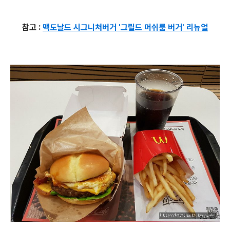
참고 :
맥도날드 시그니처버거 '그릴드 머쉬룸 버거' 리뉴얼