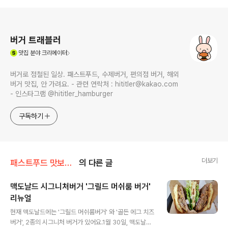
로그 정보
버거 트래블러
(새창열림)
맛집
분야 크리에이터
버거로 점철된 일상. 패스트푸드, 수제버거, 편의점 버거, 해외
버거 맛집, 안 가려요. - 관련 연락처 : hititler@kakao.com
- 인스타그램 @hititler_hamburger
구독하기
더보기
패스트푸드 맛보기/맥도날드
의 다른 글
맥도날드 시그니처버거 '그릴드 머쉬룸 버거'
리뉴얼
글 내용
현재 맥도날드에는 '그릴드 머쉬룸버거' 와 '골든 에그 치즈
버거', 2종의 시그니처 버거가 있어요.1월 30일, 맥도날드