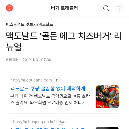
검색하기
버거 트래블러
티스토리
패스트푸드 맛보기/맥도날드
맥도날드 '골든 에그 치즈버거' 리
뉴얼
히티틀러
2019. 1. 31. 07:30
http://m.coupang.com
광고
맥도날드 쿠팡 꿉꿉함 없이 쾌적하게!
본격 더위 전 맥도날드 금액권으로 여름 호캉
스 즐겨요, 와우회원 무료배송 언제 어디서든
간편하게 맥도날드 쿠팡에서! 와우회원 무료
배송
https://m.bunjang.co.kr/
광고