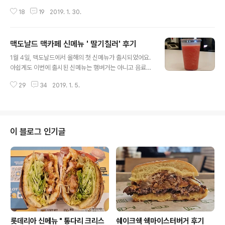
시그니처버거 2종을 리뉴얼했다고 해요. 참고 : 맥도날드
18
19
2019. 1. 30.
시그니처 버거 '그릴드 머쉬룸버거' 후기 그릴드 머쉬룸 버
거 세트 그릴드 머쉬룸버거 가격은 단품 7,000원, 세트 8,
100원입니다.딜리버리 가격은 단품 기준 7,600원입니다.
맥도날드 맥카페 신메뉴 ' 딸기칠러' 후기
칼로리는 단품 기준 592kcal, 세트 960~1128kcal 입
글 내용
니다.이전에는 단품 7,500원, 세트 8,900원이었는데, 리
1월 4일, 맥도날드에서 올해의 첫 신메뉴가 출시되었어요.
뉴얼을 했음에도 불구하고 가격이 오히려 500~700원 더
아쉽게도 이번에 출시된 신메뉴는 햄버거는 아니고 음료
저렴해졌어요.칼로리도 45kcal 정도 낮아졌고요.리뉴얼
메뉴인 '딸기 칠러' 예요.이번에 출시된 '딸기 칠러' 외에도
을 하면서 가격을 몇 백원 올리는 경우는 있지만, 내리는 경
29
34
2019. 1. 5.
맥도날드에서는 자두칠러와 골든키위칠러를 판매 중입니
우는 처음 본 거 같아요. 시그니처 버거는 다른 버거..
다. 참고 : 맥도날드 신메뉴 '자두 칠러' 후기맥도날드 맥카
페 신메뉴 '골든키위 칠러' 후기 딸기 칠러 (S) 딸기 칠러 가
격은 스몰 (S) 1,800원, 미디움 (M) 2,500원, 라지 (L) 3,
500원입니다. 딜리버리는 미디움 (M) 사이즈 하나로, 가
이 블로그 인기글
격은 3,100원입니다.용량은 스몰 (S) 265ml, 미디움 (M)
400ml, 라지 (L) 600ml 입니다.칼로리는 스몰 (S) 156k
cal, 미디움 (M) 374kcal, 라지 (L) 562kcal 입니다.가
격은 다른 ..
롯데리아 신메뉴 " 통다리 크리스
쉐이크쉑 쉑마이스터버거 후기