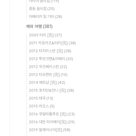
아시아 음식점
(119)
중동 음식점
(25)
아메리카 및 기타
(28)
해외 여행
(381)
2009 터키 [完]
(37)
2011 카프카즈&터키[完]
(38)
2012 타지키스탄 [完]
(28)
2012 투르크멘&아제리
(20)
2012 우즈베키스탄
(22)
2012 타슈켄트 [完]
(10)
2014 베트남 [完]
(42)
2015 호치민&인니 [完]
(28)
2015 태국
(13)
2015 라오스
(5)
2016 쿠알라룸푸르 [完]
(23)
2016 대만 타이베이[完]
(29)
2019 말레이시아[完]
(58)