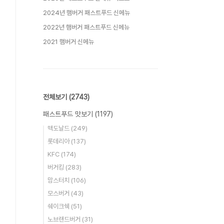
2024년 햄버거 패스트푸드 신메뉴
2022년 햄버거 패스트푸드 신메뉴
2021 햄버거 신메뉴
전체보기
(2743)
패스트푸드 맛보기
(1197)
맥도날드
(249)
롯데리아
(137)
KFC
(174)
버거킹
(283)
맘스터치
(106)
모스버거
(43)
쉐이크쉑
(51)
노브랜드버거
(31)