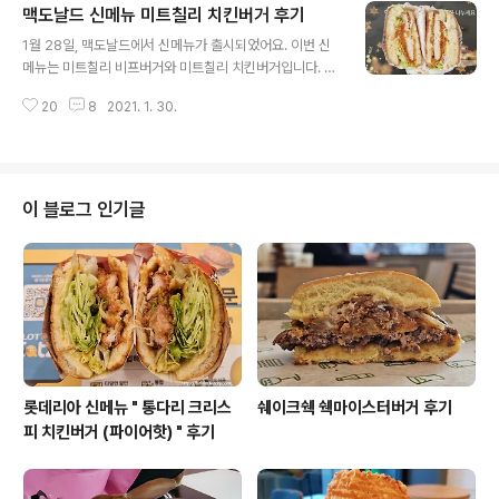
맥도날드 신메뉴 미트칠리 치킨버거 후기
이번에 출시한 신메뉴는 베이컨 토마토 에그머핀 입니다.
글 내용
베이컨 토마토 에그머핀 세트 베이컨 토마토 에그머핀 가
1월 28일, 맥도날드에서 신메뉴가 출시되었어요. 이번 신
격은 단품 3,500원, 세트 4,500원입니다. 딜리버리 가격
메뉴는 미트칠리 비프버거와 미트칠리 치킨버거입니다. 참
은 단품 4,200원, 세트 5,500원입니다. 칼로리는 단품 2
고 : 맥도날드 신메뉴 미트칠리 비프버거 후기 신메뉴의 출
88kcal, 세트 457kcal 입니다. 중량은 단품 186g 으로,
20
8
2021. 1. 30.
시로 행운버거는 단종되었습니다. 미트칠리 치킨버거 세트
현재 맥도날드에서 판매하는 맥머핀 메뉴 중에서 가장 중..
미트칠리 치킨버거 가격은 단품 5,000원, 세트 6,300원,
라지 세트6,900원입니다. 딜리버리 가격은 단품 5,700
원, 세트 7,300원입니다. 칼로리는 단품 620kcal, 세트 9
52~1101kcal 입니다. 중량은 단품 278g 입니다. 시즌
이 블로그 인기글
한정 메뉴로 1월 28일부터 2월 24일까지, 약 1달간만 판
매합니다. 크기는 지름 8cm, 높이 5.5cm 입니다. 미트칠
리 비프버거와는 달리 종이칼라 (모양을 유지하기 위해 버
거를 감싸는 종이 띠지) 를 사용하고 있어서 정확한 ..
롯데리아 신메뉴 " 통다리 크리스
쉐이크쉑 쉑마이스터버거 후기
피 치킨버거 (파이어핫) " 후기