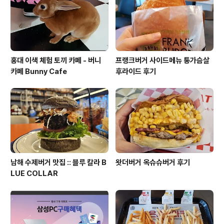
홍대 이색 체험 토끼 카페 - 버니
프랭크버거 사이드메뉴 통가슴살
카페 Bunny Cafe
후라이드 후기
남해 수제버거 맛집 :: 블루 칼라 B
왓더버거 옥슈슈버거 후기
LUE COLLAR