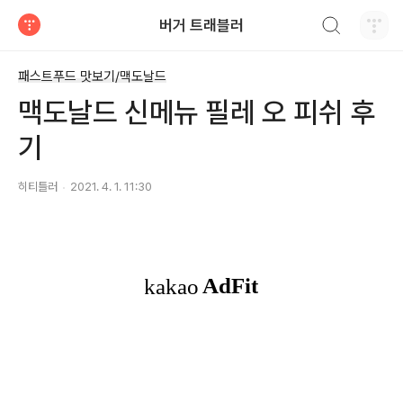
검색하기
버거 트래블러
티스토리
패스트푸드 맛보기/맥도날드
맥도날드 신메뉴 필레 오 피쉬 후
기
히티틀러
2021. 4. 1. 11:30