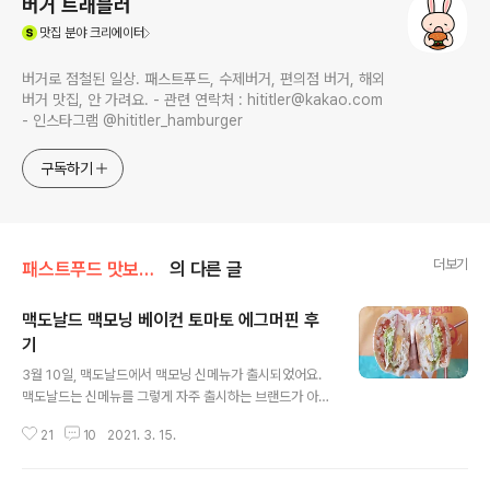
버거 트래블러
(새창열림)
맛집
분야 크리에이터
버거로 점철된 일상. 패스트푸드, 수제버거, 편의점 버거, 해외
버거 맛집, 안 가려요. - 관련 연락처 : hititler@kakao.com
- 인스타그램 @hititler_hamburger
구독하기
더보기
패스트푸드 맛보기/맥도날드
의 다른 글
맥도날드 맥모닝 베이컨 토마토 에그머핀 후
기
글 내용
3월 10일, 맥도날드에서 맥모닝 신메뉴가 출시되었어요.
맥도날드는 신메뉴를 그렇게 자주 출시하는 브랜드가 아닌
데, 맥모닝 신메뉴 출시는 더 드물어요. 이번 신메뉴도 지난
21
10
2021. 3. 15.
12월 1일, '리치 포테이토 머핀' 출시 이후 거의 100일 만
의 맥모닝 출시예요. 더군다나 버거랑 같이 출시되는 것이
아니라 맥모닝만 단독으로 출시되는 건 더 드문 일이구요.