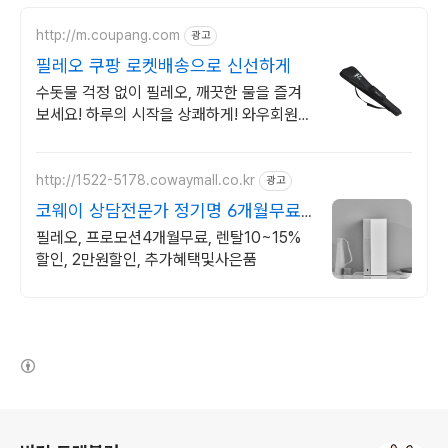
http://m.coupang.com
광고
필레오 쿠팡 로켓배송으로 신선하게
수돗물 걱정 없이 필레오, 깨끗한 물을 즐겨
보세요! 하루의 시작을 상쾌하게! 와우회원
무제한 무료배송으로 편리하게 만나보세요.
http://1522-5178.cowaymall.co.kr
광고
코웨이 상담전문가 정기명 6개월무료,
추가많은혜택
필레오, 프로모션4개월무료, 렌탈10~15%
할인, 2만원할인, 추가혜택및사은품
(새창열림)
로그 정보