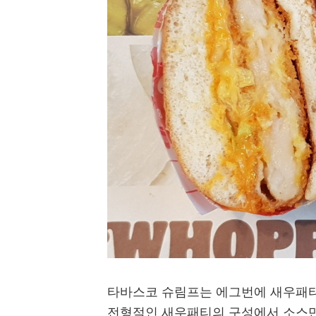
타바스코 슈림프는 에그번에 새우패티,
전형적인 새우패티의 구성에서 소스만