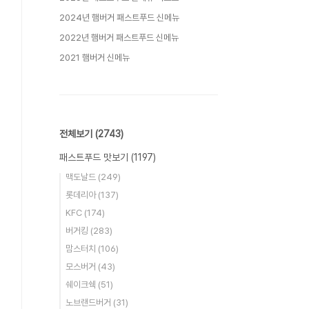
2024년 햄버거 패스트푸드 신메뉴
2022년 햄버거 패스트푸드 신메뉴
2021 햄버거 신메뉴
전체보기
(2743)
패스트푸드 맛보기
(1197)
맥도날드
(249)
롯데리아
(137)
KFC
(174)
버거킹
(283)
맘스터치
(106)
모스버거
(43)
쉐이크쉑
(51)
노브랜드버거
(31)