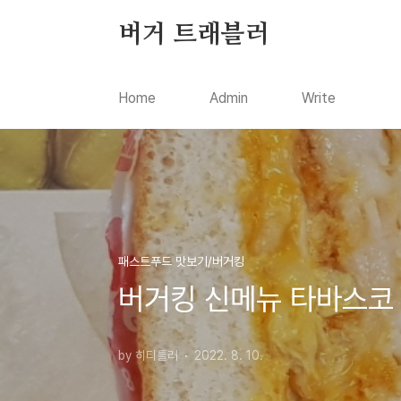
본문 바로가기
버거 트래블러
Home
Admin
Write
패스트푸드 맛보기/버거킹
버거킹 신메뉴 타바스코
by 히티틀러
2022. 8. 10.