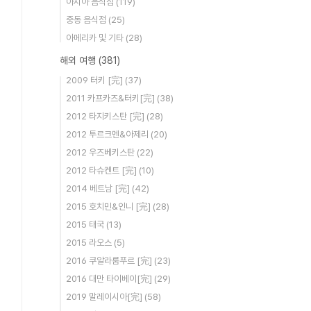
아시아 음식점
(119)
중동 음식점
(25)
아메리카 및 기타
(28)
해외 여행
(381)
2009 터키 [完]
(37)
2011 카프카즈&터키[完]
(38)
2012 타지키스탄 [完]
(28)
2012 투르크멘&아제리
(20)
2012 우즈베키스탄
(22)
2012 타슈켄트 [完]
(10)
2014 베트남 [完]
(42)
2015 호치민&인니 [完]
(28)
2015 태국
(13)
2015 라오스
(5)
2016 쿠알라룸푸르 [完]
(23)
2016 대만 타이베이[完]
(29)
2019 말레이시아[完]
(58)