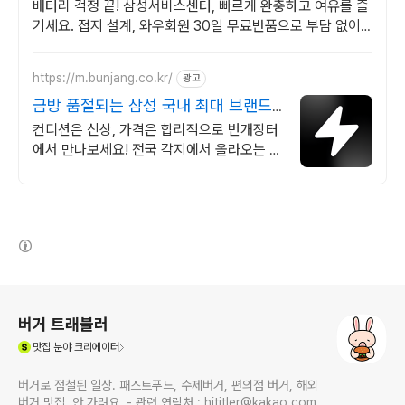
배터리 걱정 끝! 삼성서비스센터, 빠르게 완충하고 여유를 즐
기세요. 접지 설계, 와우회원 30일 무료반품으로 부담 없이
선택하세요.
https://m.bunjang.co.kr/
광고
금방 품절되는 삼성 국내 최대 브랜드
중고거래
컨디션은 신상, 가격은 합리적으로 번개장터
에서 만나보세요! 전국 각지에서 올라오는 전
국구 최다 상품 매일 10만 개 이상의 신규 상
품 업로드
(새창열림)
로그 정보
버거 트래블러
(새창열림)
맛집
분야 크리에이터
버거로 점철된 일상. 패스트푸드, 수제버거, 편의점 버거, 해외
버거 맛집, 안 가려요. - 관련 연락처 : hititler@kakao.com