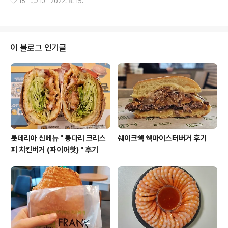
외버스터미널에서도 걸어서 10-15분 정도예요. 영업시간
16
10
2022. 8. 15.
살고 있는 춘천에는 야시장이 없는지 갑자기 궁금해졌어
은 매일 오전 10시 반 ~ 오후 8시입니다. 가격은 막국수 8
요. 예전에는 5일장이 열리는 풍물시장에 야시장이 열린다
천원, 곱빼기 9천원, 녹두전과 메..
는 이야기를 어디에서 얼핏 들은 거 같아서 가보니 그곳은
아니었어요. 결국 알아낸 곳은 춘천 번개시장입니다. 춘천
의 야시장은 번개시장에서 열려요. '번개시장'이라는 지명
이 블로그 인기글
은 상설시장 또는 5일장이 아니라 새벽에 번개처럼 재빠르
게 열었다가 장을 마감한다고 붙여진 이름이에요. 위치는
소양2교 근처인데, 다리가 생기기 전 의암호 강건너 서면
에 사는 사람들이 농사지은 수확물을 배를 타고 갖고와서
판매했다고 하네요. 관광객들이 많이 찾는 소양..
롯데리아 신메뉴 " 통다리 크리스
쉐이크쉑 쉑마이스터버거 후기
피 치킨버거 (파이어핫) " 후기