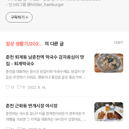
- 인스타그램 @hititler_hamburger
구독하기
더보기
일상 생활기/2022 일상생활기
의 다른 글
춘천 퇴계동 남춘천역 막국수 감자옹심이 맛
집 - 퇴계막국수
글 내용
춘천을 대표하는 음식은 닭갈비와 막국수예요. 닭갈비 맛
집은 추천하기 쉬워요. 명동이나 중앙로 같은 중심가에 아
예 닭갈비 골목이 조성되어 있고, 어느 집엘 가든 맛에 큰
17
11
2022. 8. 16.
차이가 없거든요. 하지만 막국수집 추천은 좀 어려워요. 집
집마다 맛 차이도 좀 있고, 유명한 집은 외곽에 위치한 경우
가 많아 대중교통으로 이동해야하는 뚜벅이 여행자들은 가
춘천 근화동 번개시장 야시장
기 어려운 곳들도 많아서요. 제가 추천하는 집 중 하나는 퇴
글 내용
계막국수 예요. 춘천 시민들에게도 인지도가 있고, 남춘천
춘천에는 야시장 없나? 서울 청계천이라든가 경주라든가
역과 춘천시외버스터미널에서 가까워요. 경춘선 남춘천역
여행을 가보면 그 지역을 대표하는 야시장이 있었어요,. 구
에서는 횡단보도 건너서 2-3분만 걸어가면 되고, 춘천시
경도 하고, 길거리 간식도 사먹는 재미가 쏠쏠했어요, 제가