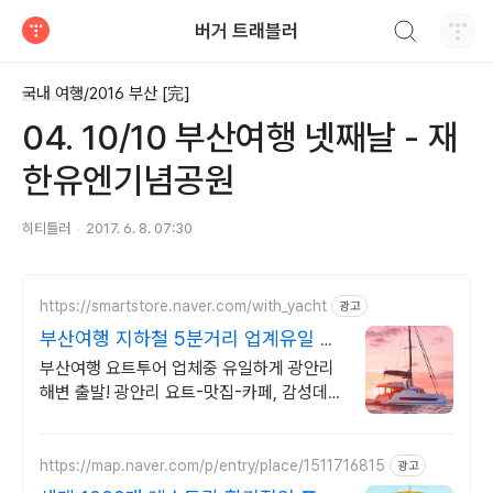
검색하기
버거 트래블러
티스토리
국내 여행/2016 부산 [完]
04. 10/10 부산여행 넷째날 - 재
한유엔기념공원
히티틀러
2017. 6. 8. 07:30
https://smartstore.naver.com/with_yacht
광고
부산여행 지하철 5분거리 업계유일 광
안리해변 출발!
부산여행 요트투어 업체중 유일하게 광안리
해변 출발! 광안리 요트-맛집-카페, 감성데이
트 끝판왕 코스! 광안리에 다 있어요!
https://map.naver.com/p/entry/place/1511716815
광고