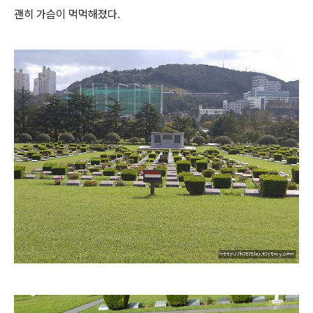
괜히 가슴이 먹먹해졌다.