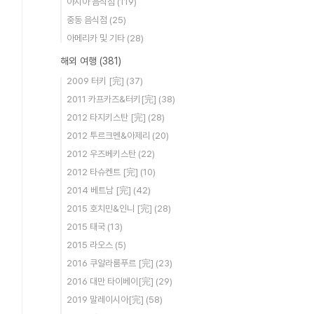
아시아 음식점
(119)
중동 음식점
(25)
아메리카 및 기타
(28)
해외 여행
(381)
2009 터키 [完]
(37)
2011 카프카즈&터키[完]
(38)
2012 타지키스탄 [完]
(28)
2012 투르크멘&아제리
(20)
2012 우즈베키스탄
(22)
2012 타슈켄트 [完]
(10)
2014 베트남 [完]
(42)
2015 호치민&인니 [完]
(28)
2015 태국
(13)
2015 라오스
(5)
2016 쿠알라룸푸르 [完]
(23)
2016 대만 타이베이[完]
(29)
2019 말레이시아[完]
(58)