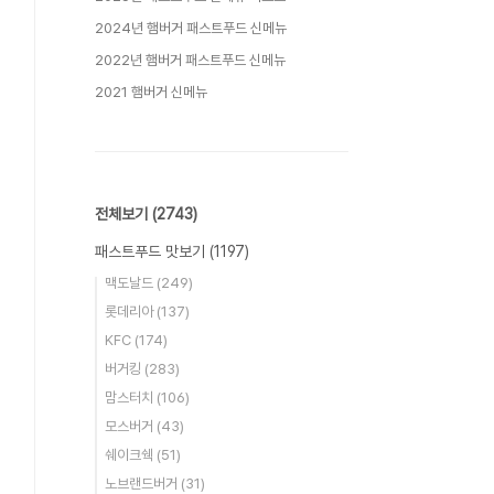
2024년 햄버거 패스트푸드 신메뉴
2022년 햄버거 패스트푸드 신메뉴
2021 햄버거 신메뉴
전체보기
(2743)
패스트푸드 맛보기
(1197)
맥도날드
(249)
롯데리아
(137)
KFC
(174)
버거킹
(283)
맘스터치
(106)
모스버거
(43)
쉐이크쉑
(51)
노브랜드버거
(31)