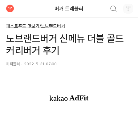
검색하기
버거 트래블러
티스토리
패스트푸드 맛보기/노브랜드버거
노브랜드버거 신메뉴 더블 골드
커리버거 후기
히티틀러
2022. 5. 31. 07:00