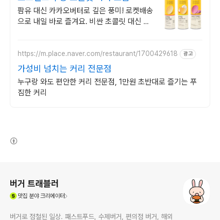
팜유 대신 카카오버터로 깊은 풍미! 로켓배송
으로 내일 바로 즐겨요. 비싼 초콜릿 대신 깊
은 맛 경험! 온 가족 즐기는 노브랜드 간식.
https://m.place.naver.com/restaurant/1700429618
광고
가성비 넘치는 커리 전문점
누구랑 와도 편안한 커리 전문점, 1만원 초반대로 즐기는 푸
짐한 커리
(새창열림)
로그 정보
버거 트래블러
(새창열림)
맛집
분야 크리에이터
버거로 점철된 일상. 패스트푸드, 수제버거, 편의점 버거, 해외