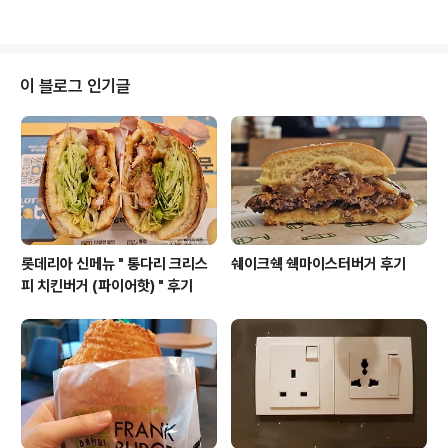
러 나왔어요. 노브랜드버거 메뉴도 단종되기 전에 빨리 먹
개발은 소극적인 편이에요. 1호점 오픈 이후 1년이 지나서
어봐야겠다 싶었어요. 갈릭앤갈릭 세트 갈릭앤갈릭 가격..
야 첫 신메뉴를 선보였고, 이번 신메뉴 출시 또한 거의 10
개월만인 거 같아요. 이번 신메뉴는 페퍼로니버거와 페퍼
로니 치킨버거, 이렇게 햄버거 2종입니다. 페퍼로니 세트
이 블로그 인기글
페퍼로니 버거 가격은 단품 4,000원, 세트 5,800원입니
다. 칼로리는 단품 491kcal, 세트 723~872kcal 입니
다. 중량은 단품 193g 입니다. 페퍼로니 버거 크기는 지름
9cm, 높이 5.5cm 입니다. 포장지는 모든 메뉴가 동일해
요. 페퍼로니는..
롯데리아 신메뉴 " 통다리 크리스
쉐이크쉑 쉑마이스터버거 후기
피 치킨버거 (파이어핫) " 후기