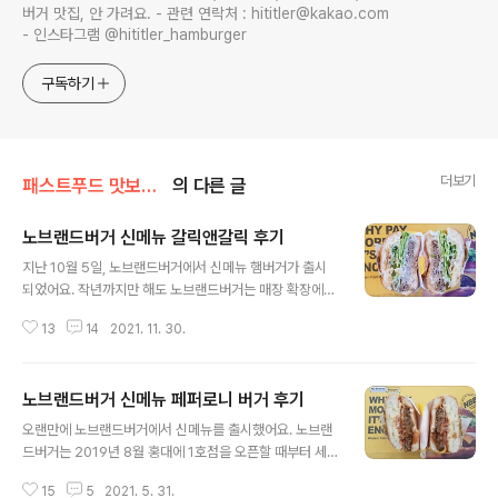
버거 맛집, 안 가려요. - 관련 연락처 : hititler@kakao.com
- 인스타그램 @hititler_hamburger
구독하기
더보기
패스트푸드 맛보기/노브랜드버거
의 다른 글
노브랜드버거 신메뉴 갈릭앤갈릭 후기
글 내용
지난 10월 5일, 노브랜드버거에서 신메뉴 햄버거가 출시
되었어요. 작년까지만 해도 노브랜드버거는 매장 확장에
중점을 두고 있었기 때문에 오픈 당시 메뉴를 거의 그대로
13
14
2021. 11. 30.
판매했어요. 서울 수도권 뿐만 아니라 지방 대도시까지 매
장을 오픈하면서 어느 정도 양적 확장을 하고 나니, 올해부
터는 신메뉴를 조금씩 출시하기 시작했어요. 지난 5월, 페
노브랜드버거 신메뉴 페퍼로니 버거 후기
퍼로니 치킨버거와 페퍼로니 버거 출시에 이어 약 반 년만
글 내용
에 갈릭앤갈릭을 출시했습니다. 제가 사는 지역에는 노브
오랜만에 노브랜드버거에서 신메뉴를 출시했어요. 노브랜
랜드버거가 없다보니 계속 미루고 있던 차에 버거킹에서
드버거는 2019년 8월 홍대에 1호점을 오픈할 때부터 세
화이트갈릭와퍼가 출시되었어요. 맥도날드의 창녕갈릭버
간의 화제를 모았고, 작년에는 코로나19 시국에서도 매장
거, 버거킹의 화이트갈릭와퍼 등 마늘을 이용한 버거가 여
15
5
2021. 5. 31.
을 공격적으로 확장해나갔어요. 하지만 그에 비해 신메뉴