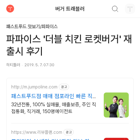
검색하기
버거 트래블러
티스토리
패스트푸드 맛보기/파파이스
파파이스 '더블 치킨 로켓버거' 재
출시 후기
히티틀러
2019. 5. 7. 07:30
http://m.jumpoline.com
광고
패스트푸드점 매매 점포라인 빠른 직거
래 & 안전중개거래
32년전통, 100% 실매물, 매출보증, 주인 직
접통화, 직거래, 150명에이전트
https://www.리뷰플랜.com
광고