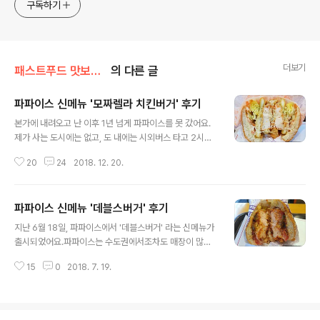
구독하기
더보기
패스트푸드 맛보기/파파이스
의 다른 글
파파이스 신메뉴 '모짜렐라 치킨버거' 후기
글 내용
본가에 내려오고 난 이후 1년 넘게 파파이스를 못 갔어요.
제가 사는 도시에는 없고, 도 내에는 시외버스 타고 2시간
가야하는 철원에 있다보니 갈 엄두가 안 나요.파파이스를
20
24
2018. 12. 20.
가려면 서울을 가야하는데, 서울 가면 워낙 먹을 게 많다보
니 굳이 파파이스를 먹게 안 되고요.10월 29일 파파이스에
서 '모짜렐라 미트버거'와 모짜렐라 치킨버거'가 출시되었
파파이스 신메뉴 '데블스버거' 후기
는데, 그 중에 운좋게 모짜렐라 치킨버거를 먹었어요.먹고
글 내용
온 지 며칠 안 되었는데, 12월 17일 '골든해쉬 미트버거' 와
지난 6월 18일, 파파이스에서 '데블스버거' 라는 신메뉴가
'골든해쉬 치킨버거' 가 출시되면서 단종되었습니다. 모짜
출시되었어요.파파이스는 수도권에서조차도 매장이 많지
렐라 치킨버거 세트 모짜렐라 치킨버거 가격은 단품 6,50
가 않아요.특히나 제가 사는 지역에는 파파이스 매장이 없
0원, 세트 7,800원입니다.파파이스에서 판매되는 버거 종
15
0
2018. 7. 19.
어서 출시 소식을 들었어도 맛보지 못했어요.서울에 가면
류 중 가장 비싼 메뉴예요.칼로리는 단품 기준 531kcal,
이것저것 먹고 싶은 건 많지만, 꾹 참고 파파이스에서 햄버
세트 777..
거르 먹었어요.저는 햄버거 블로거니까요. 데블스버거 세
트 데블스버거 가격은 단품 5,200원, 세트 7,400원입니