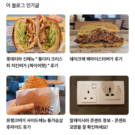
다.칼로리는 단품 기준 387kcal 입니다.세트 칼로리는 공
이 블로그 인기글
지되어 있지 않지만, 케이준 후라이 (R) 와 콜라 (R) 을 더
해서 계산해보면 821kcal 입니다. 파파이스는 정식 메뉴
만 전용 포장지를 사용해요.새로 출시하는 기간 한정제품
은 'NEW LIMITED TIME ONLY BRGER' 라고 쓰여진
보라색 포장..
롯데리아 신메뉴 " 통다리 크리스
쉐이크쉑 쉑마이스터버거 후기
피 치킨버거 (파이어핫) " 후기
프랭크버거 사이드메뉴 통가슴살
말레이시아 콘센트 정보 - 콘센트
후라이드 후기
모양을 잘 확인하세요!