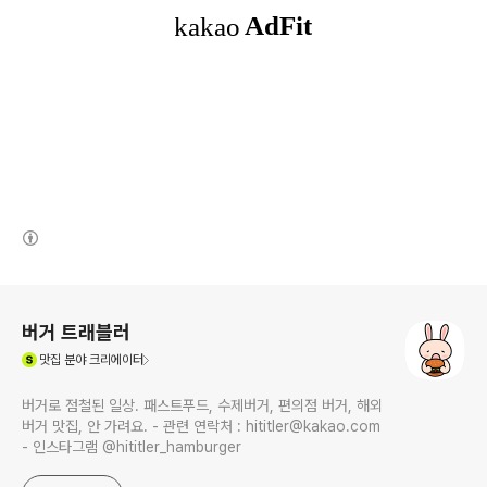
(새창열림)
로그 정보
버거 트래블러
(새창열림)
맛집
분야 크리에이터
버거로 점철된 일상. 패스트푸드, 수제버거, 편의점 버거, 해외
버거 맛집, 안 가려요. - 관련 연락처 : hititler@kakao.com
- 인스타그램 @hititler_hamburger